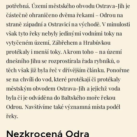
potřebná. Území městského obvodu Ostrava-Jih je
částečně ohraničeno dvěma řekami – Odrou na
straně západní a Ostravicí na východě. V minulosti
však tyto řeky nebyly jedinými vodními toky na
vytyčeném území, Zábřehem a Hrabůvkou
protékaly i menší toky. A krom toho – na území
dnešního Jihu se rozprostírala řada rybníků, o
těch však již byla řeč v dřívějším článku. Ponořme
se na chvíli do vod, které protékají či protékaly
městským obvodem Ostrava-Jih a jejichž voda
byla či je odváděna do Baltského moře řekou
Odrou. Navštívíme také významná místa podél
řeky.
Nezkrocená Odra