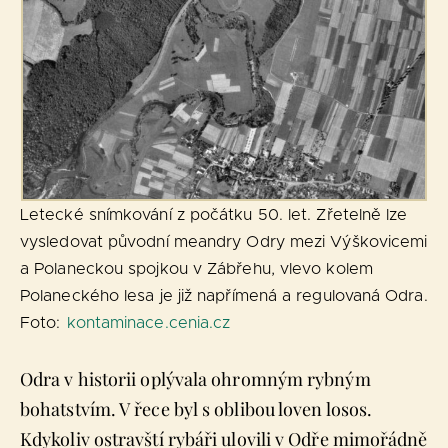
Letecké snímkování z počátku 50. let. Zřetelně lze
vysledovat původní meandry Odry mezi Výškovicemi
a Polaneckou spojkou v Zábřehu, vlevo kolem
Polaneckého lesa je již napřímená a regulovaná Odra.
Foto:
kontaminace.cenia.cz
Odra v historii oplývala ohromným rybným
bohatstvím. V řece byl s oblibou loven losos.
Kdykoliv ostravští rybáři ulovili v Odře mimořádně