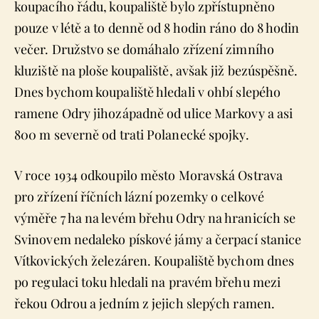
koupacího řádu, koupaliště bylo zpřístupněno
pouze v létě a to denně od 8 hodin ráno do 8 hodin
večer. Družstvo se domáhalo zřízení zimního
kluziště na ploše koupaliště, avšak již bezúspěšně.
Dnes bychom koupaliště hledali v ohbí slepého
ramene Odry jihozápadně od ulice Markovy a asi
800 m severně od trati Polanecké spojky.
V roce 1934 odkoupilo město Moravská Ostrava
pro zřízení říčních lázní pozemky o celkové
výměře 7 ha na levém břehu Odry na hranicích se
Svinovem nedaleko pískové jámy a čerpací stanice
Vítkovických železáren. Koupaliště bychom dnes
po regulaci toku hledali na pravém břehu mezi
řekou Odrou a jedním z jejich slepých ramen.