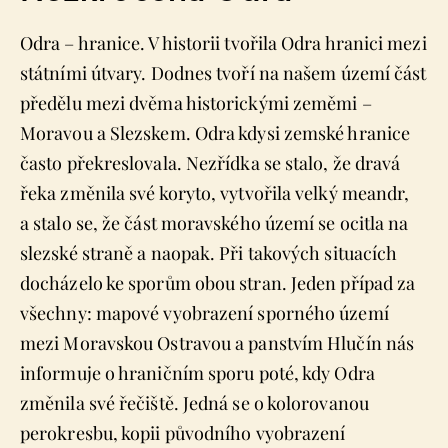
Odra – hranice. V historii tvořila Odra hranici mezi
státními útvary. Dodnes tvoří na našem území část
předělu mezi dvěma historickými zeměmi –
Moravou a Slezskem. Odra kdysi zemské hranice
často překreslovala. Nezřídka se stalo, že dravá
řeka změnila své koryto, vytvořila velký meandr,
a stalo se, že část moravského území se ocitla na
slezské straně a naopak. Při takových situacích
docházelo ke sporům obou stran. Jeden případ za
všechny: mapové vyobrazení sporného území
mezi Moravskou Ostravou a panstvím Hlučín nás
informuje o hraničním sporu poté, kdy Odra
změnila své řečiště. Jedná se o kolorovanou
perokresbu, kopii původního vyobrazení