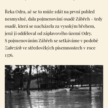
Řeka Odra, ač se to může zdát na první pohled
nesmyslné, dala pojmenování osadě Zábřeh – tedy
osadě, která se nacházela za vysokým břehem,
jenž ji odděloval od záplavového území Odry.
S pojmenováním Zábřeh se setkáváme v podobě
Zabrzieh
ve středověkých písemnostech v roce
1376.