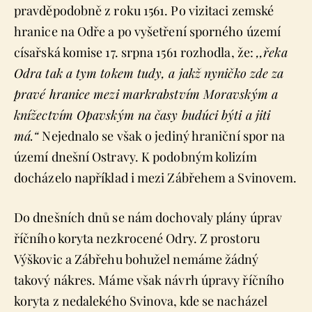
pravděpodobně z roku 1561. Po vizitaci zemské
hranice na Odře a po vyšetření sporného území
císařská komise 17. srpna 1561 rozhodla, že:
,,řeka
Odra tak a tym tokem tudy, a jakž nyničko zde za
pravé hranice mezi markrabstvím Moravským a
knížectvím Opavským na časy budúci býti a jiti
má.“
Nejednalo se však o jediný hraniční spor na
území dnešní Ostravy. K podobným kolizím
docházelo například i mezi Zábřehem a Svinovem.
Do dnešních dnů se nám dochovaly plány úprav
říčního koryta nezkrocené Odry. Z prostoru
Výškovic a Zábřehu bohužel nemáme žádný
takový nákres. Máme však návrh úpravy říčního
koryta z nedalekého Svinova, kde se nacházel