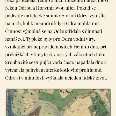
řeka protékala. Jedno z nich můžeme nalézt mezi
řekou Odrou a Horymírovou ulicí. Pokud se
podíváte na letecké snímky z okolí Odry, vytušíte
na nich, kolik meandrů kdysi Odra mohla mít.
Činnost výmolná se na Odře střídala s činností
nanášecí. Typické byly pro Odru vodní víry,
vznikající při nepravidelnostech říčního dna, při
překážkách v korytě či v ostrých zákrutách toku.
Šroubovitě sestupující voda často napadala dno a
vytvářela pohybem štěrku kotlovité prohlubně.
Odra si v minulosti vyžádala nejeden lidský život.