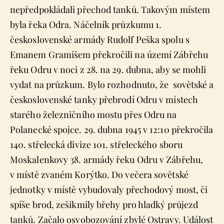
nepředpokládali přechod tanků. Takovým místem
byla řeka Odra. Náčelník průzkumu 1.
československé armády Rudolf Peška spolu s
Emanem Gramišem překročili na území Zábřehu
řeku Odru v noci z 28. na 29. dubna, aby se mohli
vydat na průzkum. Bylo rozhodnuto, že sovětské a
československé tanky přebrodí Odru v místech
starého železničního mostu přes Odru na
Polanecké spojce. 29. dubna 1945 v 12:10 překročila
140. střelecká divize 101. střeleckého sboru
Moskalenkovy 38. armády řeku Odru v Zábřehu,
v místě zvaném Korýtko. Do večera sovětské
jednotky v místě vybudovaly přechodový most, či
spíše brod, zešikmily břehy pro hladký průjezd
tanků. Začalo osvobozování zbylé Ostravy. Událost