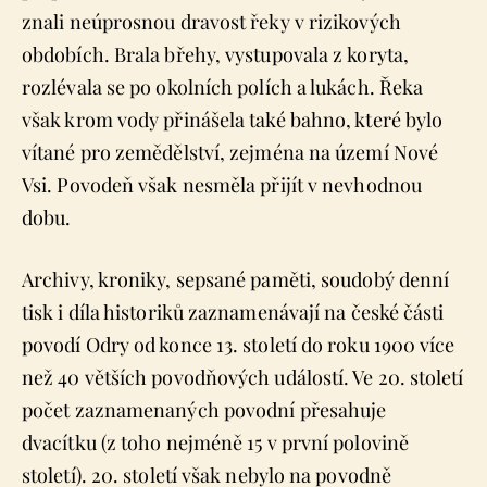
znali neúprosnou dravost řeky v rizikových
obdobích. Brala břehy, vystupovala z koryta,
rozlévala se po okolních polích a lukách. Řeka
však krom vody přinášela také bahno, které bylo
vítané pro zemědělství, zejména na území Nové
Vsi. Povodeň však nesměla přijít v nevhodnou
dobu.
Archivy, kroniky, sepsané paměti, soudobý denní
tisk i díla historiků zaznamenávají na české části
povodí Odry od konce 13. století do roku 1900 více
než 40 větších povodňových událostí. Ve 20. století
počet zaznamenaných povodní přesahuje
dvacítku (z toho nejméně 15 v první polovině
století). 20. století však nebylo na povodně