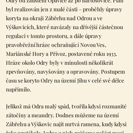
Odry od zaústění Opavice až po Bartošovice. Plán
byl realizován jen z malé části – proběhly úpravy
koryta na okraji Zábřehu nad Odrou a ve
Výškovicích, které navázaly na dřívější částečnou
regulaci v tomto prostoru, a dále úpravy
pravobřežní hráze ochraňující Novou Ves,
Mariánské Hory a Přívoz, postavené roku 1933.
Hráze okolo Odry byly v minulosti několikrát
zpevňovány, navyšovány a opravovány. Postupem
času se koryto Odry na území Jihu v celé své délce
napřímilo.
Jelikož má Odra malý spád, tvořila kdysi rozmanité
zátočiny a meandry. Dodnes můžeme na území
Zábřehu a Výškovic najít mrtvá ramena, kudy kdysi