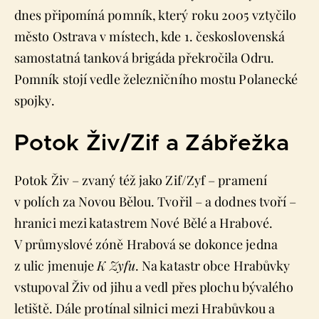
dnes připomíná pomník, který roku 2005 vztyčilo
město Ostrava v místech, kde 1. československá
samostatná tanková brigáda překročila Odru.
Pomník stojí vedle železničního mostu Polanecké
spojky.
Potok Živ/Zif a Zábřežka
Potok Živ – zvaný též jako Zif/Zyf – pramení
v polích za Novou Bělou. Tvořil – a dodnes tvoří –
hranici mezi katastrem Nové Bělé a Hrabové.
V průmyslové zóně Hrabová se dokonce jedna
z ulic jmenuje
K Zyfu
. Na katastr obce Hrabůvky
vstupoval Živ od jihu a vedl přes plochu bývalého
letiště. Dále protínal silnici mezi Hrabůvkou a