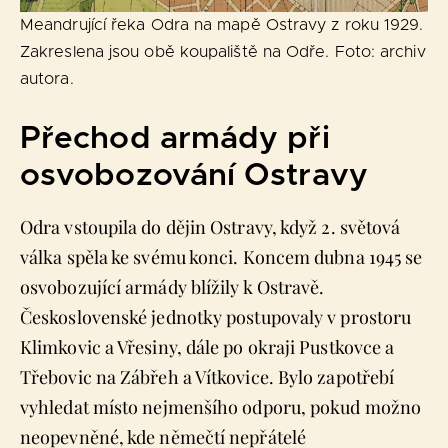
Meandrující řeka Odra na mapě Ostravy z roku 1929.
Zakreslena jsou obě koupaliště na Odře. Foto: archiv
autora.
Přechod armády při
osvobozování Ostravy
Odra vstoupila do dějin Ostravy, když 2. světová
válka spěla ke svému konci. Koncem dubna 1945 se
osvobozující armády blížily k Ostravě.
Československé jednotky postupovaly v prostoru
Klimkovic a Vřesiny, dále po okraji Pustkovce a
Třebovic na Zábřeh a Vítkovice. Bylo zapotřebí
vyhledat místo nejmenšího odporu, pokud možno
neopevněné, kde němečtí nepřátelé