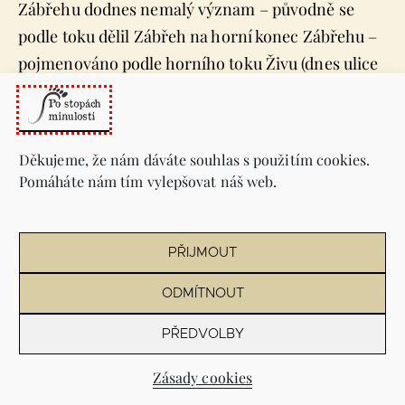
Zábřehu dodnes nemalý význam – původně se
podle toku dělil Zábřeh na horní konec Zábřehu –
pojmenováno podle horního toku Živu (dnes ulice
Plzeňská – Starobělská), odtud též pojmenování
ulice Horní; a na dolní konec Zábřehu (starý
Zábřeh) – odtud pojmenování ulice Dolní
Děkujeme, že nám dáváte souhlas s použitím cookies.
(původně nesla toto pojmenování část dnešní ulice
Pomáháte nám tím vylepšovat náš web.
U Hrůbků). I když je potok již nenávratně pryč,
přesto nám mnoho zanechal. Jeho poslední
viditelný úsek, odvádějící povrchovou vodu, na
PŘIJMOUT
ulici Říční bývá v současnosti periodicky čištěn
ODMÍTNOUT
dobrovolníky.
PŘEDVOLBY
Na území Ostravy-Jihu se nachází ještě další dva
Zásady cookies
menší toky. Přitékají z katastru Staré Bělé a oba se