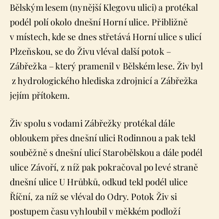
Bělským lesem (nynější Klegovu ulici) a protékal
podél polí okolo dnešní Horní ulice. Přibližně
v místech, kde se dnes střetává Horní ulice s ulicí
Plzeňskou, se do Živu vléval další potok –
Zábřežka – který pramenil v Bělském lese. Živ byl
z hydrologického hlediska zdrojnicí a Zábřežka
jejím přítokem.
Živ spolu s vodami Zábřežky protékal dále
obloukem přes dnešní ulici Rodinnou a pak tekl
souběžně s dnešní ulicí Starobělskou a dále podél
ulice Závoří, z níž pak pokračoval po levé straně
dnešní ulice U Hrůbků, odkud tekl podél ulice
Říční, za níž se vléval do Odry. Potok Živ si
postupem času vyhloubil v měkkém podloží