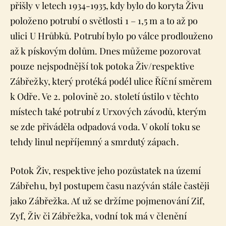
přišly v letech 1934-1935, kdy bylo do koryta Živu
položeno potrubí o světlosti 1 – 1,5 m a to až po
ulici U Hrůbků. Potrubí bylo po válce prodlouženo
až k pískovým dolům. Dnes můžeme pozorovat
pouze nejspodnější tok potoka Živ/respektive
Zábřežky, který protéká podél ulice Říční směrem
k Odře. Ve 2. polovině 20. století ústilo v těchto
místech také potrubí z Urxových závodů, kterým
se zde přiváděla odpadová voda. V okolí toku se
tehdy linul nepříjemný a smrdutý zápach.
Potok Živ, respektive jeho pozůstatek na území
Zábřehu, byl postupem času nazýván stále častěji
jako Zábřežka. Ať už se držíme pojmenování Zif,
Zyf, Živ či Zábřežka, vodní tok má v členění