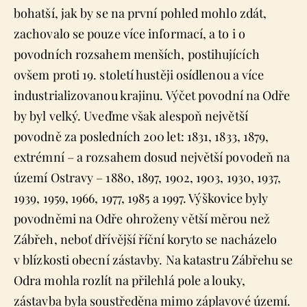
bohatší, jak by se na první pohled mohlo zdát,
zachovalo se pouze více informací, a to i o
povodních rozsahem menších, postihujících
ovšem proti 19. století hustěji osídlenou a více
industrializovanou krajinu. Výčet povodní na Odře
by byl velký. Uveďme však alespoň největší
povodně za posledních 200 let: 1831, 1833, 1879,
extrémní – a rozsahem dosud největší povodeň na
území Ostravy – 1880, 1897, 1902, 1903, 1930, 1937,
1939, 1959, 1966, 1977, 1985 a 1997. Výškovice byly
povodněmi na Odře ohroženy větší měrou než
Zábřeh, neboť dřívější říční koryto se nacházelo
v blízkosti obecní zástavby. Na katastru Zábřehu se
Odra mohla rozlít na přilehlá pole a louky,
zástavba byla soustředěna mimo záplavové území.