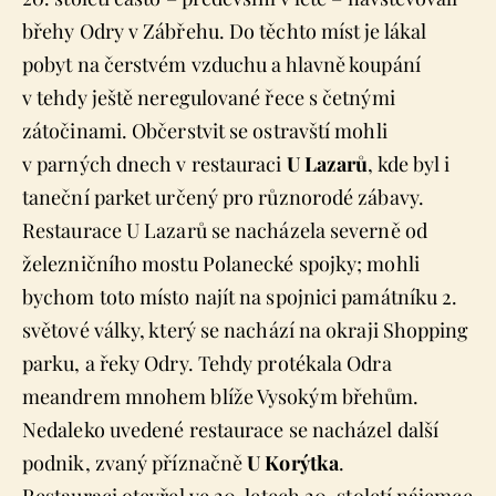
břehy Odry v Zábřehu. Do těchto míst je lákal
pobyt na čerstvém vzduchu a hlavně koupání
v tehdy ještě neregulované řece s četnými
zátočinami. Občerstvit se ostravští mohli
v parných dnech v restauraci
U Lazarů
, kde byl i
taneční parket určený pro různorodé zábavy.
Restaurace U Lazarů se nacházela severně od
železničního mostu Polanecké spojky; mohli
bychom toto místo najít na spojnici památníku 2.
světové války, který se nachází na okraji Shopping
parku, a řeky Odry. Tehdy protékala Odra
meandrem mnohem blíže Vysokým břehům.
Nedaleko uvedené restaurace se nacházel další
podnik, zvaný příznačně
U Korýtka
.