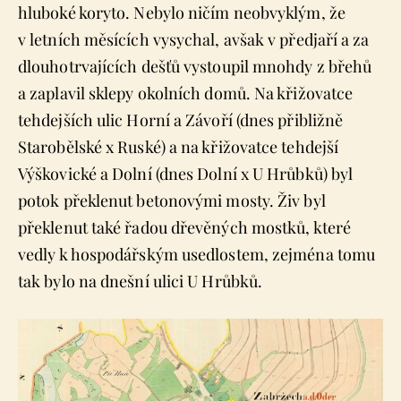
hluboké koryto. Nebylo ničím neobvyklým, že
v letních měsících vysychal, avšak v předjaří a za
dlouhotrvajících dešťů vystoupil mnohdy z břehů
a zaplavil sklepy okolních domů. Na křižovatce
tehdejších ulic Horní a Závoří (dnes přibližně
Starobělské x Ruské) a na křižovatce tehdejší
Výškovické a Dolní (dnes Dolní x U Hrůbků) byl
potok překlenut betonovými mosty. Živ byl
překlenut také řadou dřevěných mostků, které
vedly k hospodářským usedlostem, zejména tomu
tak bylo na dnešní ulici U Hrůbků.