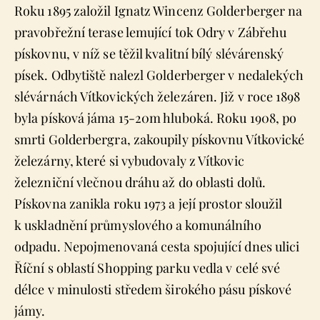
Roku 1895 založil Ignatz Wincenz Golderberger na
pravobřežní terase lemující tok Odry v Zábřehu
pískovnu, v níž se těžil kvalitní bílý slévárenský
písek. Odbytiště nalezl Golderberger v nedalekých
slévárnách Vítkovických železáren. Již v roce 1898
byla písková jáma 15-20m hluboká. Roku 1908, po
smrti Golderbergra, zakoupily pískovnu Vítkovické
železárny, které si vybudovaly z Vítkovic
železniční vlečnou dráhu až do oblasti dolů.
Pískovna zanikla roku 1973 a její prostor sloužil
k uskladnění průmyslového a komunálního
odpadu. Nepojmenovaná cesta spojující dnes ulici
Říční s oblastí Shopping parku vedla v celé své
délce v minulosti středem širokého pásu pískové
jámy.