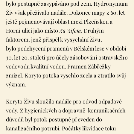
bylo postupně zasypáváno pod zem. Hydronymum
Živ však přežívalo nadále. Dokonce mapy z 60. let
ještě pojmenovávají oblast mezi Plzeňskou a
Horní ulici jako místo
Za Zifem
. Druhým
faktorem, jenž přispěl k vysychání Živu,
bylo podchycení pramenů v Bělském lese v období
30. let 20. století pro účely zásobování ostravského
vodovodu kvalitní vodou. Pramen Zábřežky
zmizel. Koryto potoka vyschlo zcela a ztratilo svůj
význam.
Koryto Živu sloužilo nadále pro odvod odpadové
vody. Z hygienických a dopravně-komunikačních
důvodů byl potok postupně převeden do
kanalizačního potrubí. Počátky likvidace toku