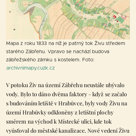
Mapa z roku 1833 na níž je patrný tok Živu středem
starého Zábřehu. Vpravo se nachází budova
zábřežského zámku s kostelem. Foto:
archivnimapy.cuzk.cz
V potoku Živ na území Zábřehu neustále ubývalo
vody. Bylo to dáno dvěma faktory – když se začalo
s budováním letiště v Hrabůvce, byly vody Živu na
území Hrabůvky odkloněny z letištní plochy
směrem na východ k Místecké ulici, kde tok
vyúsťoval do městské kanalizace. Nové vedení Živu