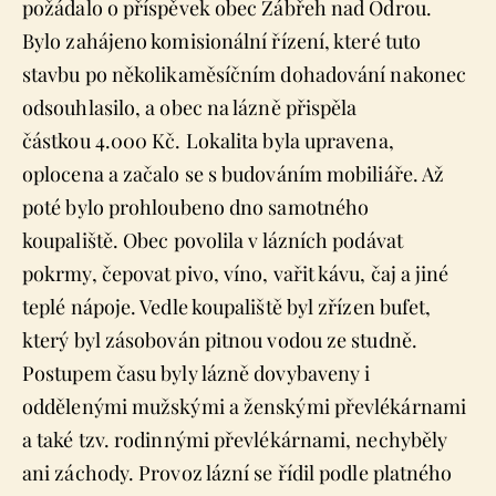
požádalo o příspěvek obec Zábřeh nad Odrou.
Bylo zahájeno komisionální řízení, které tuto
stavbu po několikaměsíčním dohadování nakonec
odsouhlasilo, a obec na lázně přispěla
částkou 4.000 Kč. Lokalita byla upravena,
oplocena a začalo se s budováním mobiliáře. Až
poté bylo prohloubeno dno samotného
koupaliště. Obec povolila v lázních podávat
pokrmy, čepovat pivo, víno, vařit kávu, čaj a jiné
teplé nápoje. Vedle koupaliště byl zřízen bufet,
který byl zásobován pitnou vodou ze studně.
Postupem času byly lázně dovybaveny i
oddělenými mužskými a ženskými převlékárnami
a také tzv. rodinnými převlékárnami, nechyběly
ani záchody. Provoz lázní se řídil podle platného