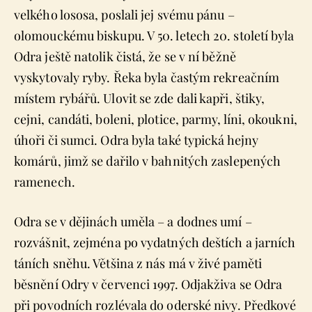
velkého lososa, poslali jej svému pánu –
olomouckému biskupu. V 50. letech 20. století byla
Odra ještě natolik čistá, že se v ní běžně
vyskytovaly ryby. Řeka byla častým rekreačním
místem rybářů. Ulovit se zde dali kapři, štiky,
cejni, candáti, boleni, plotice, parmy, líni, okoukni,
úhoři či sumci. Odra byla také typická hejny
komárů, jimž se dařilo v bahnitých zaslepených
ramenech.
Odra se v dějinách uměla – a dodnes umí –
rozvášnit, zejména po vydatných deštích a jarních
táních sněhu. Většina z nás má v živé paměti
běsnění Odry v červenci 1997. Odjakživa se Odra
při povodních rozlévala do oderské nivy. Předkové