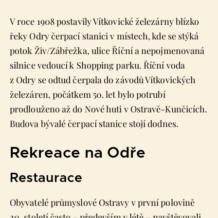
V roce 1908 postavily Vítkovické železárny blízko
řeky Odry čerpací stanici v místech, kde se stýká
potok Živ/Zábřežka, ulice Říční a nepojmenovaná
silnice vedoucí k Shopping parku. Říční voda
z Odry se odtud čerpala do závodů Vítkovických
železáren, počátkem 50. let bylo potrubí
prodlouženo až do Nové huti v Ostravě-Kunčicích.
Budova bývalé čerpací stanice stojí dodnes.
Rekreace na Odře
Restaurace
Obyvatelé průmyslové Ostravy v první polovině
20. století často – především v létě – navštěvovali