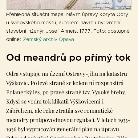
Přehledná situační mapa. Návrh úpravy koryta Odry
u svinovského mostu, autorem návrhu byl vrchní
stavební inženýr Josef Anneis, 1777. Foto: dostupné
online:
Zemský archiv Opava
Od meandrů po přímý tok
Odra vstupuje na území Ostravy-Jihu na katastru
Výškovic. Po levé straně se kolem ní rozprostírá
Polanecký les, po pravé straně tzv. Vysoké břehy.
Kdysi se vodní tok klikatil Výškovicemi i
Zábřehem, ale řeka ztratila své romantické
meandry protipovodňovou regulací. V letech 1935-
1936 byl vypracován generální plán na úpravu