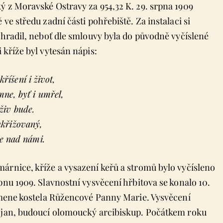
ý z Moravské Ostravy za 954,32 K. 29. srpna 1909
ve středu zadní části pohřebiště. Za instalaci si
ohradil, neboť dle smlouvy byla do původně vyčíslené
 kříže byl vytesán nápis:
říšení i život,
mne, byť i umřel,
 živ bude.
ukřižovaný,
se nad námi.
árnice, kříže a vysazení keřů a stromů bylo vyčísleno
pnu 1909. Slavnostní vysvěcení hřbitova se konalo 10.
kamene kostela Růžencové Panny Marie. Vysvěcení
tojan, budoucí olomoucký arcibiskup. Počátkem roku