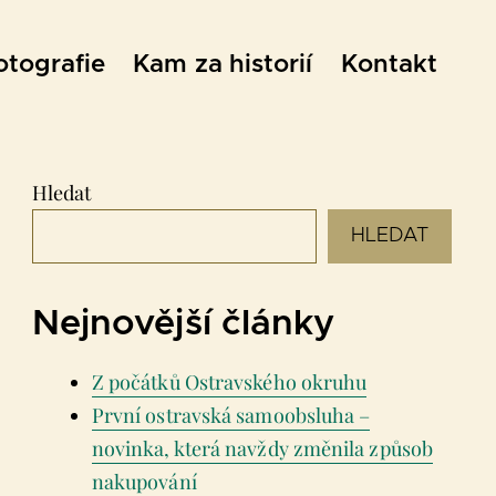
otografie
Kam za historií
Kontakt
Hledat
HLEDAT
Nejnovější články
Z počátků Ostravského okruhu
První ostravská samoobsluha –
novinka, která navždy změnila způsob
nakupování