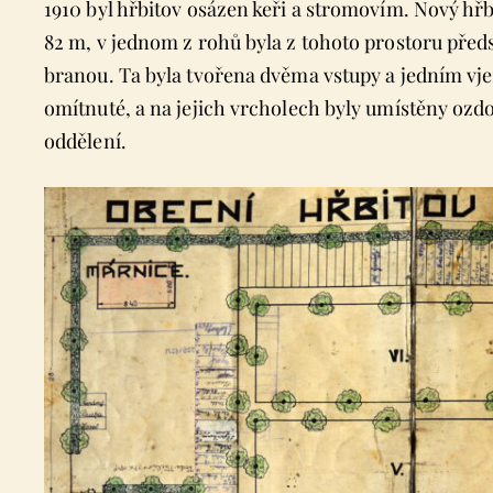
1910 byl hřbitov osázen keři a stromovím. Nový h
82 m, v jednom z rohů byla z tohoto prostoru před
branou. Ta byla tvořena dvěma vstupy a jedním vje
omítnuté, a na jejich vrcholech byly umístěny ozd
oddělení.