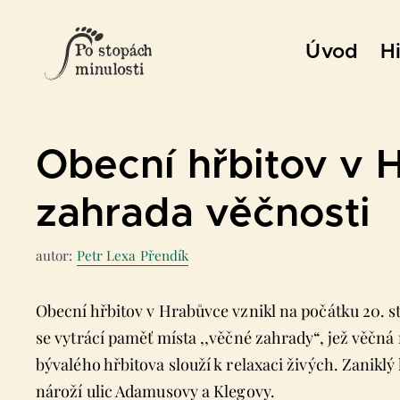
Přeskočit
na
Úvod
Hi
obsah
Obecní hřbitov v 
zahrada věčnosti
autor:
Petr Lexa Přendík
Obecní hřbitov v Hrabůvce vznikl na počátku 20. sto
se vytrácí paměť místa ,,věčné zahrady“, jež věčn
bývalého hřbitova slouží k relaxaci živých. Zanikl
nároží ulic Adamusovy a Klegovy.