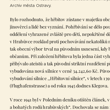
Archiv města Ostravy.
Bylo rozhodnuto, že hřbitov zůstane v majetku ob
jinověrci a lidé bez vyznání. Pohřbívání se dělo p
oddělení vyhrazené zvláště pro děti, nepokřtěné dět
v Hrabůvce rozklad proti pochovávání nekatolíků n
tak obecní výbor trval na původním usnesení, kdy 
občanům. Při založení hřbitova byla jedna část vy
přibývalo ateistů a tak původní striktní rozdělení 
vybudována nová silnice v ceně 34.242,60 Kč. Původ
vybudování silnice ,,Hřbitovní silnice“, v letech 13
(Flughafenstrasse) a od roku 1945 dodnes Klegova.
V roce 1941 byl v Poledním deníku otištěn článek,
a bohatých rodů hrabůvských“. Dochovala se nám f