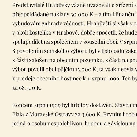
Představitelé Hrabůvky vážně uvažovali o zřízení s
předpokládané náklady 30.000 K – a tím i finanční
vybudování zahrady věčnosti. Hrabůvští si však v r
v okolí kostelíka v Hrabové, dobře spočetli, že bud
spolupodílet na společném v sousední obci. V srpn
S povolením zemského výboru byl v listopadu zako
z části založen na obecním pozemku, z části na po
výbor povolil obci půjčku 15.000 K, ta však nebyla 
z prodeje obecního hostince k 1. srpnu 1909. Ten 
za 68.500 K.
Koncem srpna 1909 byl hřbitov dostavěn. Stavba 
Fiala z Moravské Ostravy za 3.600 K. Prvním hroba
jedná o osobu nespolehlivou, hrubou a závislou na