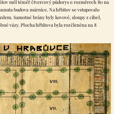
řbitov měl téměř čtvercový půdorys o rozměrech 80 na
sunuta budova márnice. Na hřbitov se vstupovalo
zdem. Samotné brány byly kovové, sloupy z cihel,
obné vázy. Plocha hřbitova byla rozčleněna na 8