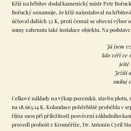
Kříž na hřbitov dodal kamenický mistr Petr Bořuck
Bořucký oznamuje, že kříž nainstaloval na hřbitově 
účtoval dalších 32 K, proti čemuž se obecní výbor 
sumy zahrnuta také instalace objektu. Na podstavci
Já jsem vzk
kdo věří ve 
ještě
Ježíši 
smiluj 
Celkové náklady na výkup pozemků, stavbu plotu, m
na 18.663,14 K. Kolaudace pohřebiště proběhla v sr
října 1909 při příležitosti posvěcení základního 
provedl probošt z Kroměříže, Dr. Antonín Cyril S