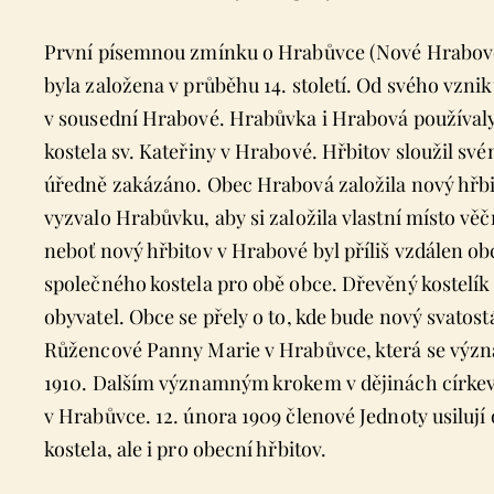
První písemnou zmínku o Hrabůvce (Nové Hrabové
byla založena v průběhu 14. století. Od svého vznik
v sousední Hrabové. Hrabůvka i Hrabová používaly
kostela sv. Kateřiny v Hrabové. Hřbitov sloužil své
úředně zakázáno. Obec Hrabová založila nový hřbit
vyzvalo Hrabůvku, aby si založila vlastní místo vě
neboť nový hřbitov v Hrabové byl příliš vzdálen obc
společného kostela pro obě obce. Dřevěný kostelík
obyvatel. Obce se přely o to, kde bude nový svatos
Růžencové Panny Marie v Hrabůvce, která se význa
1910. Dalším významným krokem v dějinách církevn
v Hrabůvce. 12. února 1909 členové Jednoty usilují
kostela, ale i pro obecní hřbitov.