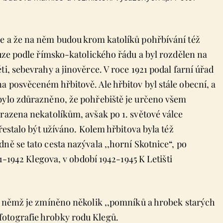
ce a že na něm budou krom katolíků pohřbívání též
ouze podle římsko-katolického řádu a byl rozdělen na
i, sebevrahy a jinověrce. V roce 1921 podal farní úřad
a posvěceném hřbitově. Ale hřbitov byl stále obecní, a
bylo zdůrazněno, že pohřebiště je určeno všem
hrazena nekatolíkům, avšak po 1. světové válce
přestalo být užíváno. Kolem hřbitova byla též
ně se tato cesta nazývala ,,horní Skotnice“, po
91-1942 Klegova, v období 1942-1945 K Letišti
 v němž je zmíněno několik ,,pomníků a hrobek starých
otografie hrobky rodu Klegů.