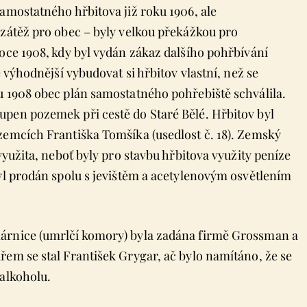
amostatného hřbitova již roku 1906, ale
 zátěž pro obec – byly velkou překážkou pro
oce 1908, kdy byl vydán zákaz dalšího pohřbívání
e výhodnější vybudovat si hřbitov vlastní, než se
u 1908 obec plán samostatného pohřebiště schválila.
upen pozemek při cestě do Staré Bělé. Hřbitov byl
zemcích Františka Tomšíka (usedlost č. 18). Zemský
využita, neboť byly pro stavbu hřbitova využity peníze
byl prodán spolu s jevištěm a acetylenovým osvětlením
márnice (umrlčí komory) byla zadána firmě Grossman a
řem se stal František Grygar, ač bylo namítáno, že se
 alkoholu.