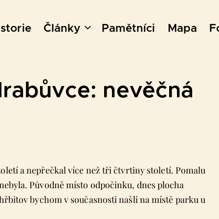
storie
Články
Pamětníci
Mapa
F
Hrabůvce: nevěčná
letí a nepřečkal více než tři čtvrtiny století. Pomalu
á nebyla. Původně místo odpočinku, dnes plocha
ý hřbitov bychom v současnosti našli na místě parku u