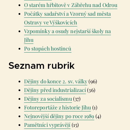
O starém hřbitově v Zábřehu nad Odrou
Počátky sadařství a Vzorný sad města
Ostravy ve Výškovicích
Vzpomínky a osudy nejstarší školy na
Jihu
Po stopách hostinců
Seznam rubrik
Dějiny do konce 2. sv. války
(96)
Dějiny před industrializací
(36)
Dějiny za socialismu
(37)
Fotoreportáže z historie Jihu
(1)
Nejnovější dějiny po roce 1989
(4)
Pamětníci vyprávějí
(15)