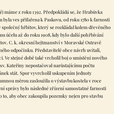
) máme z roku 1392. Předpokládá se, že Hrabůvka
u byla ves přifařena k Paskovu, od roku 1780 k farnosti
 společný hřbitov, který se rozkládal kolem dřevěného
mu účelu až do roku 1908, kdy bylo další pohřbívání
ov. C. k. okresní hejtmanství v Moravské Ostravě
čného odpočinku. Představitelé obce návrh uvítali,
i. Ve stejné době také vrcholil boj o umístění nového
 sv. Kateřiny nepostačoval narůstajícímu počtu
tánek stát. Spor vyvrcholil uskupením Jednoty
mnou měrou zasloužila o výstavbu kostela v roce
í správy bylo následné zřízení samostatné farnosti
 o to, aby obec zakoupila pozemky nejen pro stavbu