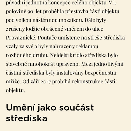
původní jednotná koncepce celého objektu. V 1.
polovině 90. let proběhla přestavba části objektu
pod velkou nástěnnou mozaikou. Dále byly
zrušeny lodžie obrácené směrem do ulice
Provaznické. Poutače umístěné na střeše střediska
vzaly za své a byly nahrazeny reklamou
rozličného druhu. Nejdelší křídlo střediska bylo
stavebně mnohokrát upraveno. Mezi jednotlivými
částmi střediska byly instalovány bezpečnostní
mříže. Od září 2017 probíhá rekonstrukce části
objektu.
Umění jako součást
střediska