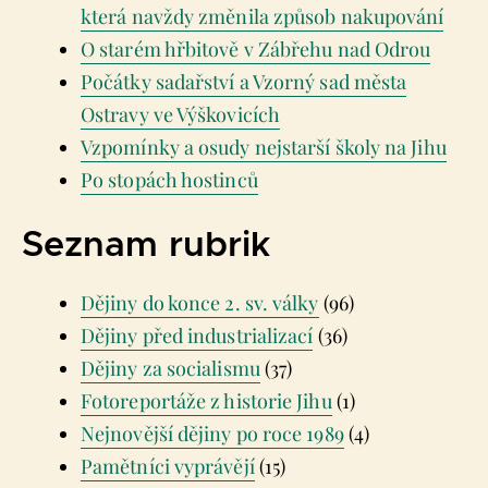
která navždy změnila způsob nakupování
O starém hřbitově v Zábřehu nad Odrou
Počátky sadařství a Vzorný sad města
Ostravy ve Výškovicích
Vzpomínky a osudy nejstarší školy na Jihu
Po stopách hostinců
Seznam rubrik
Dějiny do konce 2. sv. války
(96)
Dějiny před industrializací
(36)
Dějiny za socialismu
(37)
Fotoreportáže z historie Jihu
(1)
Nejnovější dějiny po roce 1989
(4)
Pamětníci vyprávějí
(15)