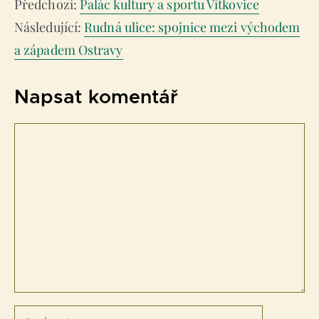
Palác kultury a sportu Vítkovice
Rudná ulice: spojnice mezi východem
a západem Ostravy
Napsat komentář
Komentář
Jméno