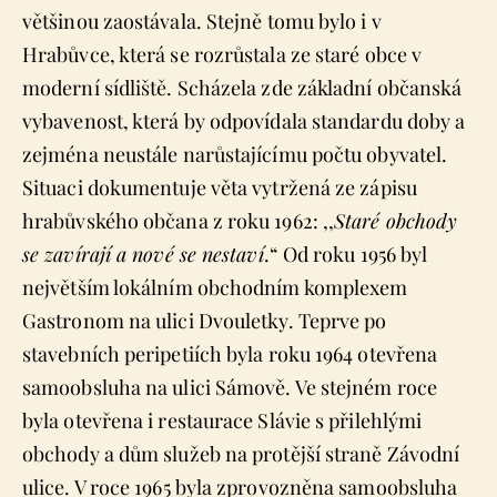
většinou zaostávala. Stejně tomu bylo i v
Hrabůvce, která se rozrůstala ze staré obce v
moderní sídliště. Scházela zde základní občanská
vybavenost, která by odpovídala standardu doby a
zejména neustále narůstajícímu počtu obyvatel.
Situaci dokumentuje věta vytržená ze zápisu
hrabůvského občana z roku 1962: ,,
Staré obchody
se zavírají a nové se nestaví
.“ Od roku 1956 byl
největším lokálním obchodním komplexem
Gastronom na ulici Dvouletky. Teprve po
stavebních peripetiích byla roku 1964 otevřena
samoobsluha na ulici Sámově. Ve stejném roce
byla otevřena i restaurace Slávie s přilehlými
obchody a dům služeb na protější straně Závodní
ulice. V roce 1965 byla zprovozněna samoobsluha