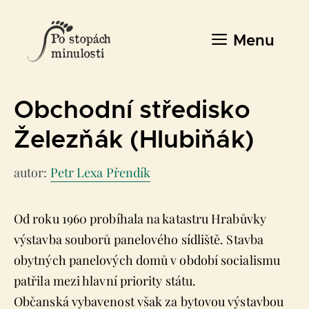
Přeskočit
na
Menu
obsah
Obchodní středisko
Železňák (Hlubiňák)
autor:
Petr Lexa Přendík
Od roku 1960 probíhala na katastru Hrabůvky
výstavba souborů panelového sídliště. Stavba
obytných panelových domů v období socialismu
patřila mezi hlavní priority státu.
Občanská vybavenost však za bytovou výstavbou