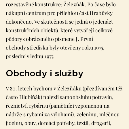
rozestavěné konstrukce: Železňák. Po čase bylo
nákupní centrum pro přilehlou část Hrabůvky
dokončeno. Ve skutečnosti se jedná o jedenáct
konstrukčních objektů, které vytvářejí celkově
půdorys obráceného písmene J. První
obchody střediska byly otevřeny roku 1975,
poslední v lednu 1977.
Obchody i služby
V 80. letech bychom v Železňáku (přezdívaném též
často Hlubiňák) nalezli samoobsluhu potravin,
řeznictví, rybárnu (pamětníci vzpomenou na
nádrže s rybami za výlohami), zeleninu, mléčnou
jídelnu, obuv, domácí potřeby, textil, drogerii,