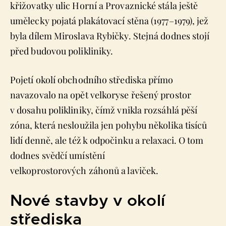
křižovatky ulic Horní a Provaznické stála ještě
umělecky pojatá plakátovací stěna (1977–1979), jež
byla dílem Miroslava Rybičky. Stejná dodnes stojí
před budovou polikliniky.
Pojetí okolí obchodního střediska přímo
navazovalo na opět velkoryse řešený prostor
v dosahu polikliniky, čímž vnikla rozsáhlá pěší
zóna, která nesloužila jen pohybu několika tisíců
lidí denně, ale též k odpočinku a relaxaci. O tom
dodnes svědčí umístění
velkoprostorových záhonů a laviček.
Nové stavby v okolí
střediska