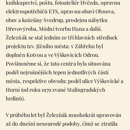
knihkupectví, poštu, fotoateliér Hvězda, opravnu
elektrospotřebičů ETS, opravnu obuvi Obnova,
obuv a kožešiny Svedrup, prodejnu nábytku
Dřevovýroba, Módní tvorbu Hana a další.
Železňák se stal jedním ze tří hlavních středisek
projektu tzv. Jižního města: v Zábřehu byl
doplněn Kotvou a ve Výškovicích Odrou.
Povšimněme si, že tato centra byla situována
podél nejrušnějších tepen jednotlivých částí
města, respektive obvodu: podél ulice Výškovické a
Horní (od roku 1979 zvané Stalingradských
hrdinů).
V průběhu let byl Železňák mnohokrát upravován
až do dnešní nesourodé podoby, čímž se ztratila