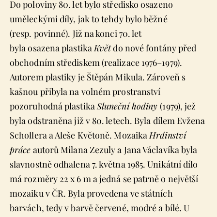
Do poloviny 80. let bylo středisko osazeno
uměleckými díly, jak to tehdy bylo běžné
(resp. povinné). Již na konci 70. let
byla osazena plastika
Květ
do nové fontány před
obchodním střediskem (realizace 1976–1979).
Autorem plastiky je Štěpán Mikula. Zároveň s
kašnou přibyla na volném prostranství
pozoruhodná plastika
Sluneční hodiny
(1979), jež
byla odstraněna již v 80. letech. Byla dílem Evžena
Schollera a Aleše Květoně. Mozaika
Hrdinství
práce
autorů Milana Zezuly a Jana Václavíka byla
slavnostně odhalena 7. května 1985. Unikátní dílo
má rozměry 22 x 6 m a jedná se patrně o největší
mozaiku v ČR. Byla provedena ve státních
barvách, tedy v barvě červené, modré a bílé. U