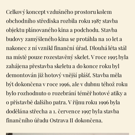
Celkový koncept vzdušného prostoru kolem
obchodního střediska rozbila roku 1987 stavba
objektu plánovaného kina a podchodu. Stavba
budovy zamýšleného kina se protáhla na 10 let a
nakonec z ní vznikl finanční úřad. Dlouhá léta stál
na místě pouze rozestavěný skelet. V roce 1995 byla
zahájena přestavba skeletu a do konce roku byl
demontován již hotový vnější plášť. Stavba měla
být dokončena v roce 1996, ale v dubnu téhož roku
bylo rozhodnuto o rozebrání téměř hotové atiky a
o přístavbě dalšího patra. V říjnu roku 1996 byla
dodělána střecha a 1. července 1997 byla stavba
finančního úřadu Ostrava II dokončena.