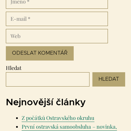
E-
mail
Web
Hledat
HLEDAT
Nejnovější články
Z počátků Ostravského okruhu
První ostravská samoobsluha – novinka,