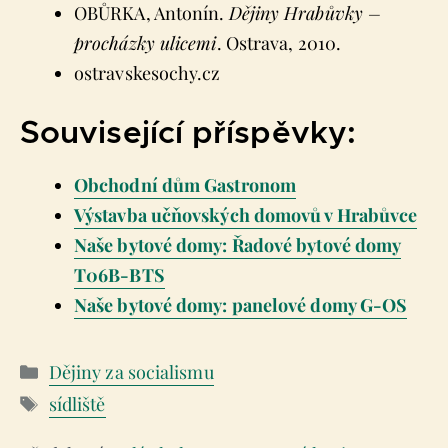
OBŮRKA, Antonín.
Dějiny Hrabůvky –
procházky ulicemi
. Ostrava, 2010.
ostravskesochy.cz
Související příspěvky:
Obchodní dům Gastronom
Výstavba učňovských domovů v Hrabůvce
Naše bytové domy: Řadové bytové domy
T06B-BTS
Naše bytové domy: panelové domy G-OS
Rubriky
Dějiny za socialismu
Štítky
sídliště