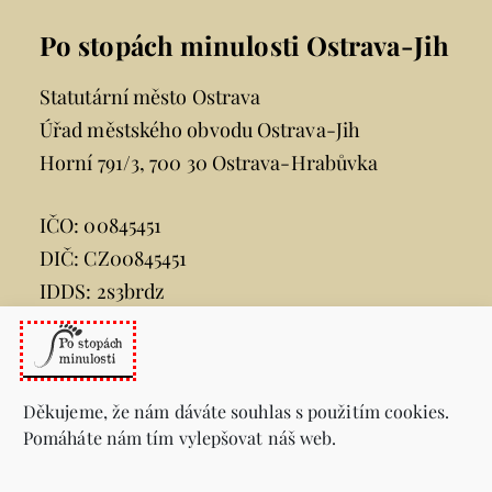
Po stopách minulosti Ostrava-Jih
Statutární město Ostrava
Úřad městského obvodu Ostrava-Jih
Horní 791/3, 700 30 Ostrava-Hrabůvka
IČO: 00845451
DIČ: CZ00845451
IDDS: 2s3brdz
e-mail:
posta@ovajih.cz
telefon:
599 444 444
Děkujeme, že nám dáváte souhlas s použitím cookies.
Pomáháte nám tím vylepšovat náš web.
Informace