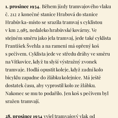
1. prosinec 1934
. Během jízdy tramvajového vlaku
č. 212 z konečné stanice Hrabová do stanice
Hrabůvka-místo se srazila tramvaj s cyklistou
v km 2,985, nedaleko hrabůvské kovárny. Ve
stejném směru jako jela tramvaj, jede také cyklista
František Švehla a na rameni má opřený koš
s pečivem. Cyklista jede ve středu dráhy ve směru
na Vítkovice, když tu slyší výstražný zvonek
tramvaje. Hodlá opustit koleje, když zadní kolo
bicyklu zapadne do žlábku kolejnice. Má ještě
dostatek času, aby vyprostil kolo ze žlábku.
Nakonec se mu to podařilo. Jen koš s pečivem byl
sražen tramvají.
28. prosince 1934
vyjel tramvajový vlak od