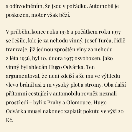
s odůvodněním, že jsou v pořádku. Automobil je
poškozen, motor však běží.
V průběhu konce roku 1936 a počátkem roku 1937
se řešilo, kdo je za nehodu vinný. Josef Turča, řidič
tramvaje, již jednou zproštěn viny za nehodu
z léta 1936, byl 10. února 1937 osvobozen. Jako
vinný byl shledán Hugo Odvárka. Ten
argumentoval, že není zdejší a že mu ve výhledu
vlevo bránil asi 2 m vysoký plot a stromy. Oba další
přítomní cestující v automobilu rovněž neznali
prostředí – byli z Prahy a Olomouce. Hugo
Odvárka musel nakonec zaplatit pokutu ve výši 20
Kč.