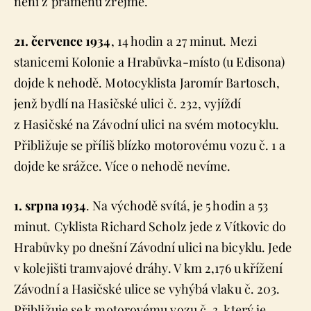
není z pramenů zřejmé.
21. července 1934
, 14 hodin a 27 minut. Mezi
stanicemi Kolonie a Hrabůvka-místo (u Edisona)
dojde k nehodě. Motocyklista Jaromír Bartosch,
jenž bydlí na Hasičské ulici č. 232, vyjíždí
z Hasičské na Závodní ulici na svém motocyklu.
Přibližuje se příliš blízko motorovému vozu č. 1 a
dojde ke srážce. Více o nehodě nevíme.
1. srpna 1934
. Na východě svítá, je 5 hodin a 53
minut. Cyklista Richard Scholz jede z Vítkovic do
Hrabůvky po dnešní Závodní ulici na bicyklu. Jede
v kolejišti tramvajové dráhy. V km 2,176 u křížení
Závodní a Hasičské ulice se vyhýbá vlaku č. 203.
Přibližuje se k motorovému vozu č. 3, který je