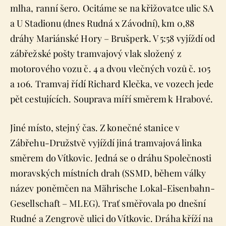
mlha, ranní šero. Ocitáme se na křižovatce ulic SA
a U Stadionu (dnes Rudná x Závodní), km 0,88
dráhy Mariánské Hory – Brušperk. V 5:58 vyjíždí od
zábřežské pošty tramvajový vlak složený z
motorového vozu č. 4 a dvou vlečných vozů č. 105
a 106. Tramvaj řídí Richard Klečka, ve vozech jede
pět cestujících. Souprava míří směrem k Hrabové.
Jiné místo, stejný čas. Z konečné stanice v
Zábřehu-Družstvě vyjíždí jiná tramvajová linka
směrem do Vítkovic. Jedná se o dráhu Společnosti
moravských místních drah (SSMD, během války
název poněmčen na Mährische Lokal-Eisenbahn-
Gesellschaft – MLEG). Trať směřovala po dnešní
Rudné a Zengrově ulici do Vítkovic. Dráha kříží na