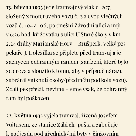
13. března 1935
jede tramvajový vlak č. 207,
složený z motorového vozu č. 3 a dvou vlečných
vozů č. 104 a 106, po dnešní Závodní ulici a míjí
v 6:26 hod. křižovatku s ulicí U Staré školy v km
2,24 dráhy Mariánské Hory – Brušperk. Velký pes
pekaře J. Doležílka se připlete před tramvaj a je
zachycen ochranným rámem (zařízení, které bylo
ze dřeva a sloužilo k tomu, aby v případě nárazu
zabránil vniknutí osoby/předmětu pod kola vozu).
Zdali pes přežil, nevíme – víme však, že ochranný
rám byl poškozen.
22. května 1935
vyjela tramvaj, řízená Josefem
Vojtusem, ze stanice Zábřeh-pošta a zabočuje
k podjezdu pod úřednickými byty v činžovním