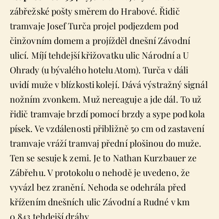
zábřežské pošty směrem do Hrabové. Řidič
tramvaje Josef Turča projel podjezdem pod
činžovním domem a projížděl dnešní Závodní
ulicí. Míjí tehdejší křižovatku ulic Národní a U
Ohrady (u bývalého hotelu Atom). Turča v dáli
uvidí muže v blízkosti kolejí. Dává výstražný signál
nožním zvonkem. Muž nereaguje a jde dál. To už
řidič tramvaje brzdí pomocí brzdy a sype pod kola
písek. Ve vzdálenosti přibližně 50 cm od zastavení
tramvaje vráží tramvaj přední plošinou do muže.
Ten se sesuje k zemi. Je to Nathan Kurzbauer ze
Zábřehu. V protokolu o nehodě je uvedeno, že
vyvázl bez zranění. Nehoda se odehrála před
křížením dnešních ulic Závodní a Rudné v km
0,843 tehdejší dráhy.