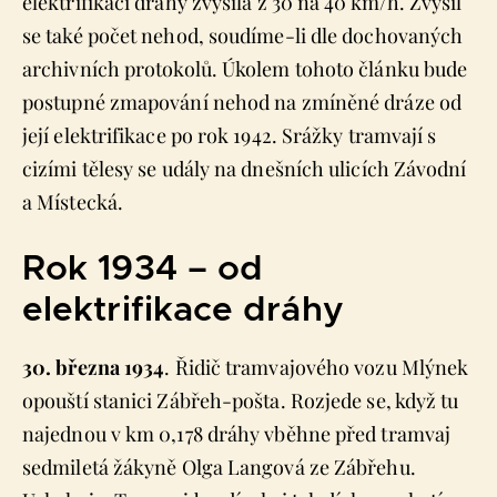
elektrifikaci dráhy zvýšila z 30 na 40 km/h. Zvýšil
se také počet nehod, soudíme-li dle dochovaných
archivních protokolů. Úkolem tohoto článku bude
postupné zmapování nehod na zmíněné dráze od
její elektrifikace po rok 1942. Srážky tramvají s
cizími tělesy se udály na dnešních ulicích Závodní
a Místecká.
Rok 1934 – od
elektrifikace dráhy
30. března 1934
. Řidič tramvajového vozu Mlýnek
opouští stanici Zábřeh-pošta. Rozjede se, když tu
najednou v km 0,178 dráhy vběhne před tramvaj
sedmiletá žákyně Olga Langová ze Zábřehu.