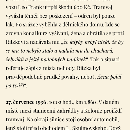
vozu Leo Frank utrpěl škodu 600 Kč. Tramvaj
vyvázla téměř bez poškození – odřen byl pouze
lak. Po srážce vyběhla z dělnického domu, kde se
zrovna konal kurz vyšívání, žena a obrátila se proti
Ritzkovi a nadávala mu ,,
že kdyby nebyl utekl, že by
se mu to nebylo stalo a nadala mu do chacharů,
žebráků a ještě podobných nadávek
“. Tak o situaci
referuje zápis z místa nehody. Ritzka byl
pravděpodobně prudké povahy, neboť ,,
ženu pobil
po tváři
“.
27. července 1936
, 10:02 hod., km 1,860. V daném
místě mezi stanicemi Zahrádky a Kolonie projíždí
tramvaj. Na okraji silnice stojí osobní automobil,
jenž stojí před obchodem L. Skulmovského. Když