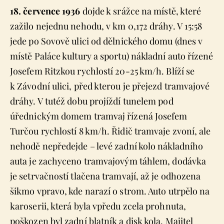
18. července 1936
dojde k srážce na místě, které
zažilo nejednu nehodu, v km 0,172 dráhy. V 15:58
jede po Sovově ulici od dělnického domu (dnes v
místě Paláce kultury a sportu) nákladní auto řízené
Josefem Ritzkou rychlostí 20-25 km/h. Blíží se
k Závodní ulici, před kterou je přejezd tramvajové
dráhy. V tutéž dobu projíždí tunelem pod
úřednickým domem tramvaj řízená Josefem
Turčou rychlostí 8 km/h. Řidič tramvaje zvoní, ale
nehodě nepředejde – levé zadní kolo nákladního
auta je zachyceno tramvajovým táhlem, dodávka
je setrvačností tlačena tramvají, až je odhozena
šikmo vpravo, kde narazí o strom. Auto utrpělo na
karoserii, která byla vpředu zcela prohnuta,
poškozen byl zadní blatník a disk kola. Majitel