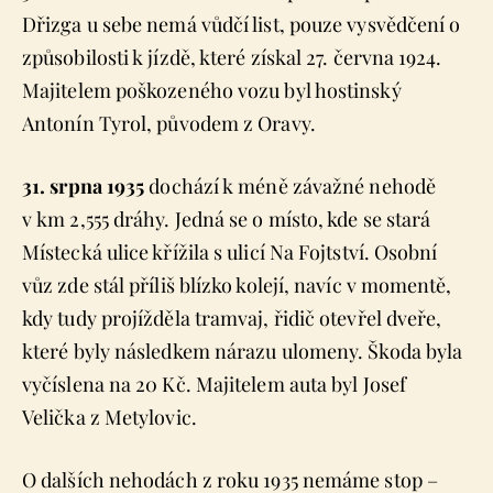
Dřizga u sebe nemá vůdčí list, pouze vysvědčení o
způsobilosti k jízdě, které získal 27. června 1924.
Majitelem poškozeného vozu byl hostinský
Antonín Tyrol, původem z Oravy.
31. srpna 1935
dochází k méně závažné nehodě
v km 2,555 dráhy. Jedná se o místo, kde se stará
Místecká ulice křížila s ulicí Na Fojtství. Osobní
vůz zde stál příliš blízko kolejí, navíc v momentě,
kdy tudy projížděla tramvaj, řidič otevřel dveře,
které byly následkem nárazu ulomeny. Škoda byla
vyčíslena na 20 Kč. Majitelem auta byl Josef
Velička z Metylovic.
O dalších nehodách z roku 1935 nemáme stop –