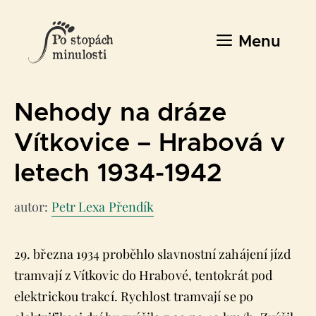
Přeskočit
na
Menu
obsah
Nehody na dráze
Vítkovice – Hrabová v
letech 1934-1942
autor:
Petr Lexa Přendík
29. března 1934 proběhlo slavnostní zahájení jízd
tramvají z Vítkovic do Hrabové, tentokrát pod
elektrickou trakcí. Rychlost tramvají se po