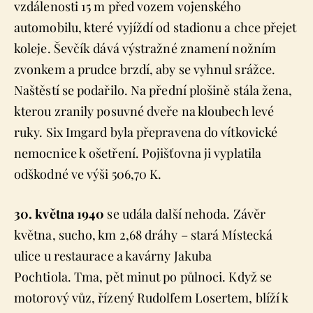
vzdálenosti 15 m před vozem vojenského
automobilu, které vyjíždí od stadionu a chce přejet
koleje. Ševčík dává výstražné znamení nožním
zvonkem a prudce brzdí, aby se vyhnul srážce.
Naštěstí se podařilo. Na přední plošině stála žena,
kterou zranily posuvné dveře na kloubech levé
ruky. Six Imgard byla přepravena do vítkovické
nemocnice k ošetření. Pojišťovna ji vyplatila
odškodné ve výši 506,70 K.
30. května 1940
se udála další nehoda. Závěr
května, sucho, km 2,68 dráhy – stará Místecká
ulice u restaurace a kavárny Jakuba
Pochtiola. Tma, pět minut po půlnoci. Když se
motorový vůz, řízený Rudolfem Losertem, blíží k