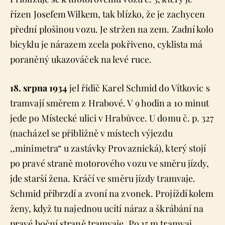
řízen Josefem Wilkem, tak blízko, že je zachycen
přední plošinou vozu. Je stržen na zem. Zadní kolo
bicyklu je nárazem zcela pokřiveno, cyklista má
poraněný ukazováček na levé ruce.
18. srpna 1934
jel řidič Karel Schmid do Vítkovic s
tramvají směrem z Hrabové. V 9 hodin a 10 minut
jede po Místecké ulici v Hrabůvce. U domu č. p. 327
(nacházel se přibližně v místech výjezdu
,,minimetra“ u zastávky Provaznická), který stojí
po pravé straně motorového vozu ve směru jízdy,
jde starší žena. Kráčí ve směru jízdy tramvaje.
Schmid přibrzdí a zvoní na zvonek. Projíždí kolem
ženy, když tu najednou ucítí náraz a škrábání na
pravé boční straně tramvaje. Po 15 m tramvaj