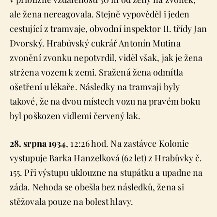
ale žena nereagovala. Stejně vypověděl i jeden
cestující z tramvaje, obvodní inspektor II. třídy Jan
Dvorský. Hrabůvský cukrář Antonín Mutina
zvonění zvonku nepotvrdil, viděl však, jak je žena
stržena vozem k zemi. Sražená žena odmítla
ošetření u lékaře. Následky na tramvaji byly
takové, že na dvou místech vozu na pravém boku
byl poškozen vidlemi červený lak.
28. srpna 1934
, 12:26 hod. Na zastávce Kolonie
vystupuje Barka Hanzelková (62 let) z Hrabůvky č.
155. Při výstupu uklouzne na stupátku a upadne na
záda. Nehoda se obešla bez následků, žena si
stěžovala pouze na bolest hlavy.