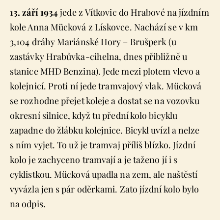
13. září 1934
jede z Vítkovic do Hrabové na jízdním
kole Anna Mücková z Lískovce. Nachází se v km
3,104 dráhy Mariánské Hory – Brušperk (u
zastávky Hrabůvka-cihelna, dnes přibližně u
stanice MHD Benzina). Jede mezi plotem vlevo a
kolejnicí. Proti ní jede tramvajový vlak. Mücková
se rozhodne přejet koleje a dostat se na vozovku
okresní silnice, když tu přední kolo bicyklu
zapadne do žlábku kolejnice. Bicykl uvízl a nelze
s ním vyjet. To už je tramvaj příliš blízko. Jízdní
kolo je zachyceno tramvají a je taženo jí i s
cyklistkou. Mücková upadla na zem, ale naštěstí
vyvázla jen s pár oděrkami. Zato jízdní kolo bylo
na odpis.