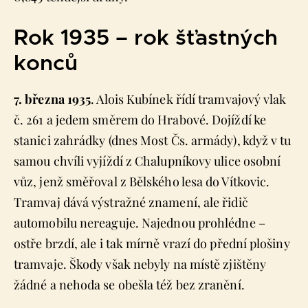
Rok 1935 – rok šťastných
konců
7. března 1935
. Alois Kubínek řídí tramvajový vlak
č. 261 a jedem směrem do Hrabové. Dojíždí ke
stanici zahrádky (dnes Most Čs. armády), když v tu
samou chvíli vyjíždí z Chalupníkovy ulice osobní
vůz, jenž směřoval z Bělského lesa do Vítkovic.
Tramvaj dává výstražné znamení, ale řidič
automobilu nereaguje. Najednou prohlédne –
ostře brzdí, ale i tak mírně vrazí do přední plošiny
tramvaje. Škody však nebyly na místě zjištěny
žádné a nehoda se obešla též bez zranění.