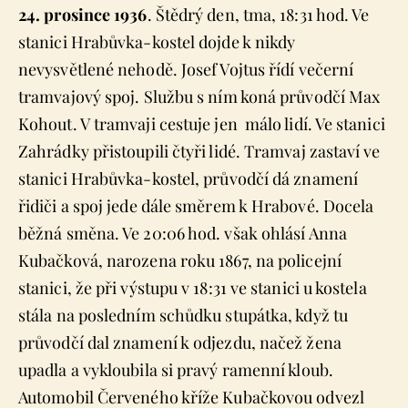
24. prosince 1936
. Štědrý den, tma, 18:31 hod. Ve
stanici Hrabůvka-kostel dojde k nikdy
nevysvětlené nehodě. Josef Vojtus řídí večerní
tramvajový spoj. Službu s ním koná průvodčí Max
Kohout. V tramvaji cestuje jen málo lidí. Ve stanici
Zahrádky přistoupili čtyři lidé. Tramvaj zastaví ve
stanici Hrabůvka-kostel, průvodčí dá znamení
řidiči a spoj jede dále směrem k Hrabové. Docela
běžná směna. Ve 20:06 hod. však ohlásí Anna
Kubačková, narozena roku 1867, na policejní
stanici, že při výstupu v 18:31 ve stanici u kostela
stála na posledním schůdku stupátka, když tu
průvodčí dal znamení k odjezdu, načež žena
upadla a vykloubila si pravý ramenní kloub.
Automobil Červeného kříže Kubačkovou odvezl