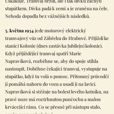
Uskakuje. Tramvaj brzdí, ale i tak dívku zachytí
stupátkem. Dívka padá k zemi a je zraněna na čele.
Nehoda dopadla bez vážnějších následků.
5. května 1934
jede motorový elektrický
tramvajový vůz od Zábřehu do Hrabové. Přijíždí ke
stanici Kolonie (dnes zastávka Jubilejní kolonie).
Když přijíždějící tramvaj spatří Marie
Napravíková, rozběhne se, aby do spoje stihla
nastoupit. Doběhne čekající tramvaj, vystupuje na
stupátko, když tu volá o pomoc. Přítomný průvodčí
jí pomáhá nahoru do vozu a usadí ji na lavici.
Napravíková si stěžuje na bolest levého kotníku, na
pravé noze má roztrhnutou punčochu a malou
krvácející ránu. Co se přesně při nástupu stalo,