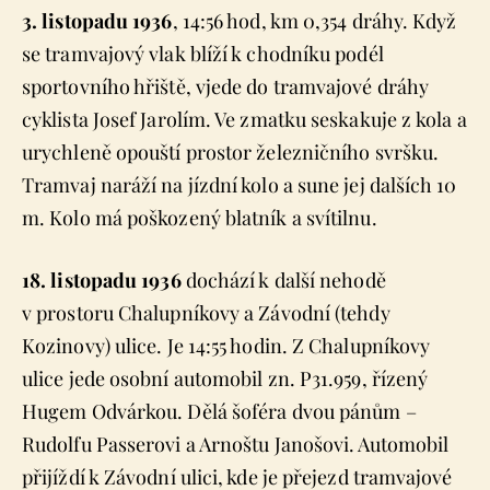
3. listopadu 1936
, 14:56 hod, km 0,354 dráhy. Když
se tramvajový vlak blíží k chodníku podél
sportovního hřiště, vjede do tramvajové dráhy
cyklista Josef Jarolím. Ve zmatku seskakuje z kola a
urychleně opouští prostor železničního svršku.
Tramvaj naráží na jízdní kolo a sune jej dalších 10
m. Kolo má poškozený blatník a svítilnu.
18. listopadu 1936
dochází k další nehodě
v prostoru Chalupníkovy a Závodní (tehdy
Kozinovy) ulice. Je 14:55 hodin. Z Chalupníkovy
ulice jede osobní automobil zn. P31.959, řízený
Hugem Odvárkou. Dělá šoféra dvou pánům –
Rudolfu Passerovi a Arnoštu Janošovi. Automobil
přijíždí k Závodní ulici, kde je přejezd tramvajové