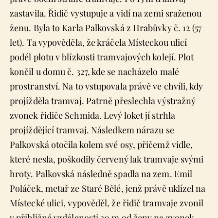
zastavila. Řidič vystupuje a vidí na zemi sraženou
ženu. Byla to Karla Palkovská z Hrabůvky č. 12 (57
let). Ta vypověděla, že kráčela Místeckou ulicí
podél plotu v blízkosti tramvajových kolejí. Plot
končil u domu č. 327, kde se nacházelo malé
prostranství. Na to vstupovala právě ve chvíli, kdy
projížděla tramvaj. Patrně přeslechla výstražný
zvonek řidiče Schmida. Levý loket jí strhla
projíždějící tramvaj. Následkem nárazu se
Palkovská otočila kolem své osy, přičemž vidle,
které nesla, poškodily červený lak tramvaje svými
hroty. Palkovská následně spadla na zem. Emil
Poláček, metař ze Staré Bělé, jenž právě uklízel na
Místecké ulici, vypověděl, že řidič tramvaje zvonil
v přibližné vzdálenosti 30 m od ženy na zvonek,