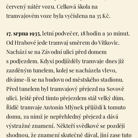
červený nátěr vozu. Celková škola na
tramvajovém voze byla vyčíslena na 35 Kč.
17. srpna 1935
, letní podvečer, 18 hodin a 30 minut.
Od Hrabové jede tramvaj směrem do Vítkovic.
Nachází se na Závodní ulici před domem
s podjezdem. Kdysi podjížděly tramvaje dnes již
zazděným tunelem, kolej se nacházela vlevo,
díváme-li se na budovu od městského stadionu.
Před tunelem byl tramvajový přejezd na Sovově
ulici. Ještě před tímto přejezdem stál velký dům.
Řidič tramvaje Antonín Mlýnek přijíždí k tomuto
domu, za nímž je nepřehledný přejezd a dává
výstražné znamení. Někteří svědkové se později
shodnou, že znamení skutečně dával, jiní zase tuto