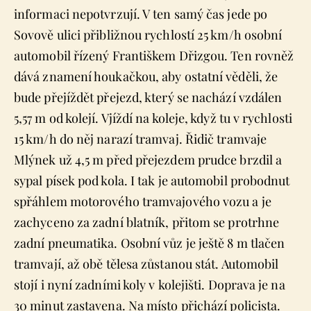
informaci nepotvrzují. V ten samý čas jede po
Sovově ulici přibližnou rychlostí 25 km/h osobní
automobil řízený Františkem Dřizgou. Ten rovněž
dává znamení houkačkou, aby ostatní věděli, že
bude přejíždět přejezd, který se nachází vzdálen
5,57 m od kolejí. Vjíždí na koleje, když tu v rychlosti
15 km/h do něj narazí tramvaj. Řidič tramvaje
Mlýnek už 4,5 m před přejezdem prudce brzdil a
sypal písek pod kola. I tak je automobil probodnut
spřáhlem motorového tramvajového vozu a je
zachyceno za zadní blatník, přitom se protrhne
zadní pneumatika. Osobní vůz je ještě 8 m tlačen
tramvají, až obě tělesa zůstanou stát. Automobil
stojí i nyní zadními koly v kolejišti. Doprava je na
30 minut zastavena. Na místo přichází policista.