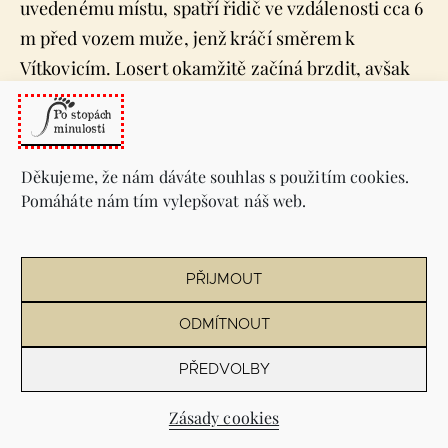
uvedenému místu, spatří řidič ve vzdálenosti cca 6
m před vozem muže, jenž kráčí směrem k
Vítkovicím. Losert okamžitě začíná brzdit, avšak
pocítí mírný náraz. Tramvaj zastaví. Za vozem leží
na zemi muž, je při vědomí. Je to zámečník Franz
Beranek. Sanitním vozem vítkovické závodní
Děkujeme, že nám dáváte souhlas s použitím cookies.
nemocnice je přepraven do nemocnice. Na nohou
Pomáháte nám tím vylepšovat náš web.
má četné lehké oděrky, z nosu krvácí. Sám
Beranek dal sobě za vinu, že jej tramvaj srazila, a
přiznal se, že byl pod vlivem alkoholu. Před
PŘIJMOUT
srážkou vypil čtyři piva a objednal si čtyřikrát
ODMÍTNOUT
koňak.
PŘEDVOLBY
26. června 1940
, km 3,935 dráhy, 8 hodin a 8 minut
Zásady cookies
ráno. Stará Místecká. Řidič tramvajového spoje