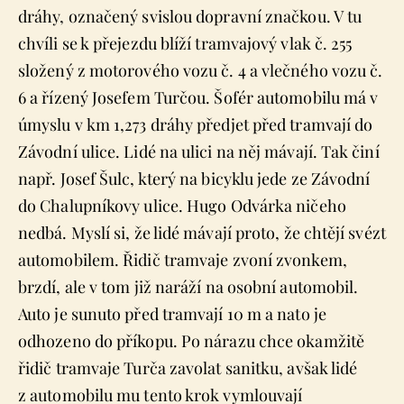
dráhy, označený svislou dopravní značkou. V tu
chvíli se k přejezdu blíží tramvajový vlak č. 255
složený z motorového vozu č. 4 a vlečného vozu č.
6 a řízený Josefem Turčou. Šofér automobilu má v
úmyslu v km 1,273 dráhy předjet před tramvají do
Závodní ulice. Lidé na ulici na něj mávají. Tak činí
např. Josef Šulc, který na bicyklu jede ze Závodní
do Chalupníkovy ulice. Hugo Odvárka ničeho
nedbá. Myslí si, že lidé mávají proto, že chtějí svézt
automobilem. Řidič tramvaje zvoní zvonkem,
brzdí, ale v tom již naráží na osobní automobil.
Auto je sunuto před tramvají 10 m a nato je
odhozeno do příkopu. Po nárazu chce okamžitě
řidič tramvaje Turča zavolat sanitku, avšak lidé
z automobilu mu tento krok vymlouvají