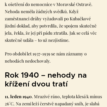
k ošetření do nemocnice v Moravské Ostravě.
Nehoda neměla žádných svědků. Když
zaměstnanci dráhy vyžadovali po Kubačkové
jízdní doklad, aby potvrdila, že spojem skutečně
jela, řekla, že jej při pádu ztratila. Jak se celá věc
skutečně udála – to už nezjistíme.
Pro období let 1937-1939 se nám záznamy o
nehodách nedochovaly.
Rok 1940 – nehody na
křížení dvou tratí
11. leden 1940
. Mrazivé ráno, teplota klesá k mínus
26°C. Na zemi leží čerstvě napadaný sníh, je slabá