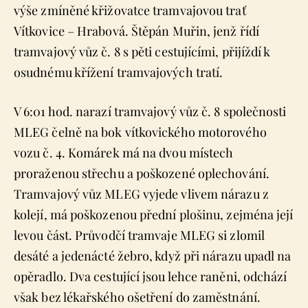
výše zmíněné křižovatce tramvajovou trať
Vítkovice – Hrabová. Štěpán Muřin, jenž řídí
tramvajový vůz č. 8 s pěti cestujícími, přijíždí k
osudnému křížení tramvajových tratí.
V 6:01 hod. narazí tramvajový vůz č. 8 společnosti
MLEG čelně na bok vítkovického motorového
vozu č. 4. Komárek má na dvou místech
proraženou střechu a poškozené oplechování.
Tramvajový vůz MLEG vyjede vlivem nárazu z
kolejí, má poškozenou přední plošinu, zejména její
levou část. Průvodčí tramvaje MLEG si zlomil
desáté a jedenácté žebro, když při nárazu upadl na
opěradlo. Dva cestující jsou lehce raněni, odchází
však bez lékařského ošetření do zaměstnání.