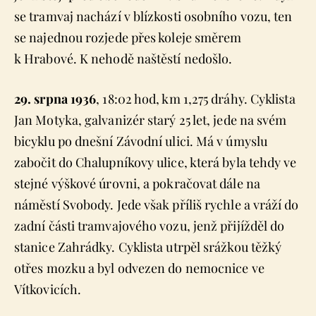
se tramvaj nachází v blízkosti osobního vozu, ten
se najednou rozjede přes koleje směrem
k Hrabové. K nehodě naštěstí nedošlo.
29. srpna 1936
, 18:02 hod, km 1,275 dráhy. Cyklista
Jan Motyka, galvanizér starý 25 let, jede na svém
bicyklu po dnešní Závodní ulici. Má v úmyslu
zabočit do Chalupníkovy ulice, která byla tehdy ve
stejné výškové úrovni, a pokračovat dále na
náměstí Svobody. Jede však příliš rychle a vráží do
zadní části tramvajového vozu, jenž přijížděl do
stanice Zahrádky. Cyklista utrpěl srážkou těžký
otřes mozku a byl odvezen do nemocnice ve
Vítkovicích.