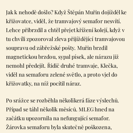
Jak k nehodě došlo? Když Štěpán Muřin dojížděl ke
křižovatce, viděl, že tramvajový semafor nesvítí.
Lehce přibrzdil a chtěl přejet křížení kolejí, když v
tu chvíli zpozoroval zleva přijíždějící tramvajovou
soupravu od zábřežské pošty. Muřin brzdil
magnetickou brzdou, sypal písek, ale nárazu již
nemohl předejít. Řidič druhé tramvaje, Klečka,
viděl na semaforu zelené světlo, a proto vjel do
křižovatky, na níž pocítil náraz.
Po srážce se rozběhla několikerá fáze výslechů.
Případ se táhl několik měsíců. MLEG hned na
začátku upozornila na nefungující semafor.
Žárovka semaforu byla skutečně poškozena,