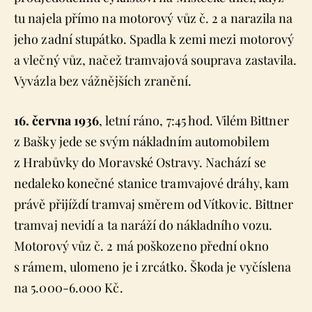
tu najela přímo na motorový vůz č. 2 a narazila na
jeho zadní stupátko. Spadla k zemi mezi motorový
a vlečný vůz, načež tramvajová souprava zastavila.
Vyvázla bez vážnějších zranění.
16. června 1936
, letní ráno, 7:45 hod. Vilém Bittner
z Bašky jede se svým nákladním automobilem
z Hrabůvky do Moravské Ostravy. Nachází se
nedaleko konečné stanice tramvajové dráhy, kam
právě přijíždí tramvaj směrem od Vítkovic. Bittner
tramvaj nevidí a ta naráží do nákladního vozu.
Motorový vůz č. 2 má poškozeno přední okno
s rámem, ulomeno je i zrcátko. Škoda je vyčíslena
na 5.000-6.000 Kč.