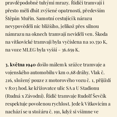
pravděpodobně tuhými mrazy. Řidiči tramvají i
přesto měli dbát zvýšené opatrnosti, především
Štěpán Muřin. Samotní cestující k nárazu
nevypověděli nic bližšího, jelikož přes silnou
námrazu na oknech tramvají neviděli ven. Škoda
na vítkovické tramvaji byla vyčíslena na 10.550 K,
na voze MLEG byla vyšší – 36.659 K.
3. května 1940
došlo málem k srážce tramvaje a
vojenského automobilu v km 0,68 dráhy. Vlak č.
216, složený pouze z motorového vozu č. 1, přijíždí
v 8:03 hod. ke křižovatce ulic SA a U Stadionu
(Rudná x Závodní). Řidič tramvaje Rudolf Ševčík
respektuje povolenou rychlost. Jede k Vítkovicím a
nachází se u stožáru č. 191, když si všimne ve