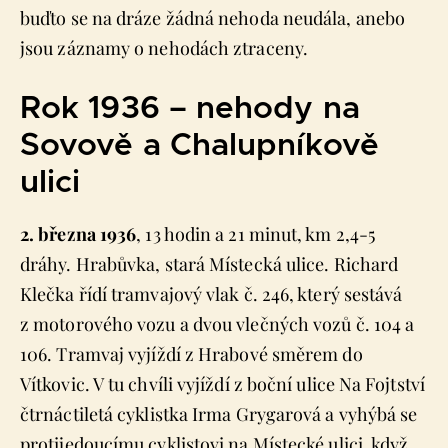
buďto se na dráze žádná nehoda neudála, anebo
jsou záznamy o nehodách ztraceny.
Rok 1936 – nehody na
Sovově a Chalupníkově
ulici
2. března 1936
, 13 hodin a 21 minut, km 2,4-5
dráhy. Hrabůvka, stará Místecká ulice. Richard
Klečka řídí tramvajový vlak č. 246, který sestává
z motorového vozu a dvou vlečných vozů č. 104 a
106. Tramvaj vyjíždí z Hrabové směrem do
Vítkovic. V tu chvíli vyjíždí z boční ulice Na Fojtství
čtrnáctiletá cyklistka Irma Grygarová a vyhýbá se
protijedoucímu cyklistovi na Místecké ulici, když