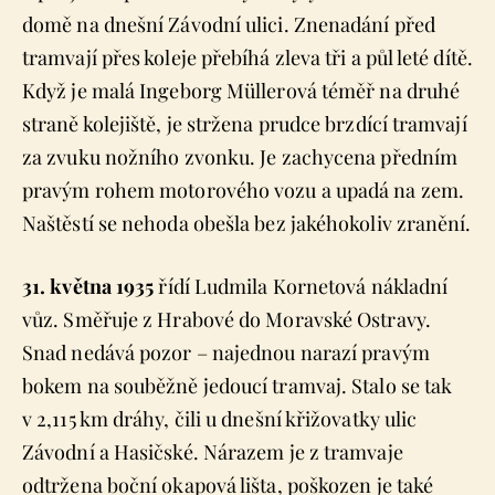
domě na dnešní Závodní ulici. Znenadání před
tramvají přes koleje přebíhá zleva tři a půl leté dítě.
Když je malá Ingeborg Müllerová téměř na druhé
straně kolejiště, je stržena prudce brzdící tramvají
za zvuku nožního zvonku. Je zachycena předním
pravým rohem motorového vozu a upadá na zem.
Naštěstí se nehoda obešla bez jakéhokoliv zranění.
31. května 1935
řídí Ludmila Kornetová nákladní
vůz. Směřuje z Hrabové do Moravské Ostravy.
Snad nedává pozor – najednou narazí pravým
bokem na souběžně jedoucí tramvaj. Stalo se tak
v 2,115 km dráhy, čili u dnešní křižovatky ulic
Závodní a Hasičské. Nárazem je z tramvaje
odtržena boční okapová lišta, poškozen je také