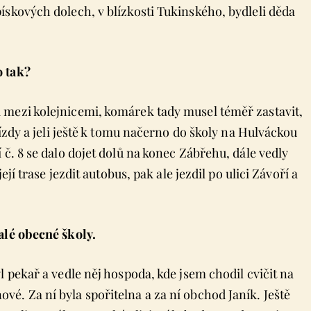
ískových dolech, v blízkosti Tukinského, bydleli děda
o tak?
 mezi kolejnicemi, komárek tady musel téměř zastavit,
jízdy a jeli ještě k tomu načerno do školy na Hulváckou
č. 8 se dalo dojet dolů na konec Zábřehu, dále vedly
jí trase jezdit autobus, pak ale jezdil po ulici Závoří a
alé obecné školy.
 pekař a vedle něj hospoda, kde jsem chodil cvičit na
é. Za ní byla spořitelna a za ní obchod Janík. Ještě