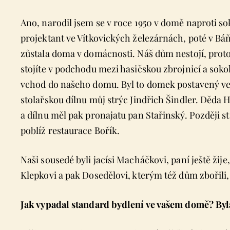
Ano, narodil jsem se v roce 1950 v domě naproti so
projektant ve Vítkovických železárnách, poté v Bá
zůstala doma v domácnosti. Náš dům nestojí, proto
stojíte v podchodu mezi hasičskou zbrojnicí a sok
vchod do našeho domu. Byl to domek postavený ve 
stolařskou dílnu můj strýc Jindřich Šindler. Děda 
a dílnu měl pak pronajatu pan Stařinský. Později s
poblíž restaurace Bořík.
Naši sousedé byli jacísi Macháčkovi, paní ještě žije
Klepkovi a pak Dosedělovi, kterým též dům zbořili, 
Jak vypadal standard bydlení ve vašem domě? Byl