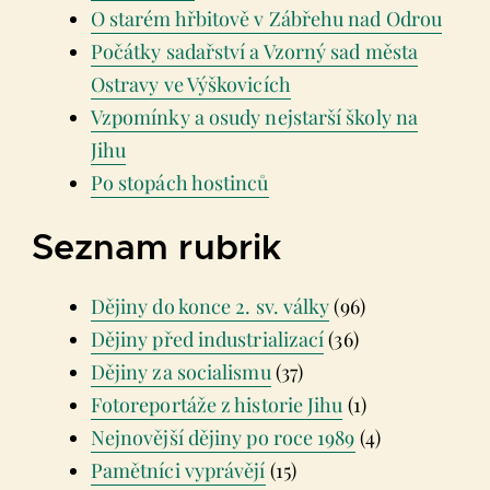
O starém hřbitově v Zábřehu nad Odrou
Počátky sadařství a Vzorný sad města
Ostravy ve Výškovicích
Vzpomínky a osudy nejstarší školy na
Jihu
Po stopách hostinců
Seznam rubrik
Dějiny do konce 2. sv. války
(96)
Dějiny před industrializací
(36)
Dějiny za socialismu
(37)
Fotoreportáže z historie Jihu
(1)
Nejnovější dějiny po roce 1989
(4)
Pamětníci vyprávějí
(15)