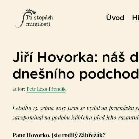
Přeskočit
na
Úvod
Hi
obsah
Jiří Hovorka: náš 
dnešního podcho
autor:
Petr Lexa Přendík
Letního 15. srpna 2017 jsem se vydal na procházku
zavzpomínal na podobu Zábřehu před jeho razantní p
Pane Hovorko, jste rodilý Zábřežák?