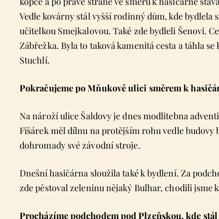
kopce a po pravé straně ve směru k hasičárně stáva
Vedle kovárny stál vyšší rodinný dům, kde bydlela
učitelkou Smejkalovou. Také zde bydleli Šenovi. C
Zábřežka. Byla to taková kamenitá cesta a táhla se 
Stuchlí.
Pokračujeme po Mňukově ulici směrem k hasič
Na nároží ulice Šaldovy je dnes modlitebna adventi
Fišárek měl dílnu na protějším rohu vedle budovy b
dohromady své závodní stroje.
Dnešní hasičárna sloužila také k bydlení. Za pod
zde pěstoval zeleninu nějaký Bulhar, chodili jsme 
Procházíme podchodem pod Plzeňskou, kde stál vá