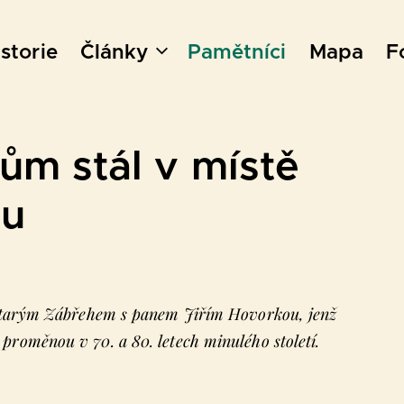
storie
Články
Pamětníci
Mapa
F
dům stál v místě
du
 starým Zábřehem s panem Jiřím Hovorkou, jenž
roměnou v 70. a 80. letech minulého století.