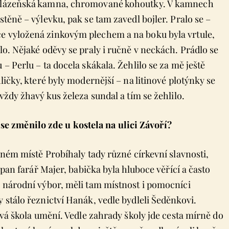
ká lázeňská kamna, chromované kohoutky. V kamnech
stěně – výlevku, pak se tam zavedl bojler. Pralo se –
ce vyložená zinkovým plechem a na boku byla vrtule,
lo. Nějaké oděvy se praly i ručně v neckách. Prádlo se
 – Perlu – ta docela skákala. Žehlilo se za mě ještě
ličky, které byly modernější – na litinové plotýnky se
vždy žhavý kus železa sundal a tím se žehlilo.
 změnilo zde u kostela na ulici Závoří?
ejném místě Probíhaly tady různé církevní slavnosti,
l pan farář Majer, babička byla hluboce věřící a často
ý národní výbor, měli tam místnost i pomocníci
 stálo řeznictví Hanák, vedle bydleli Šeděnkovi.
dová škola umění. Vedle zahrady školy jde cesta mírně do