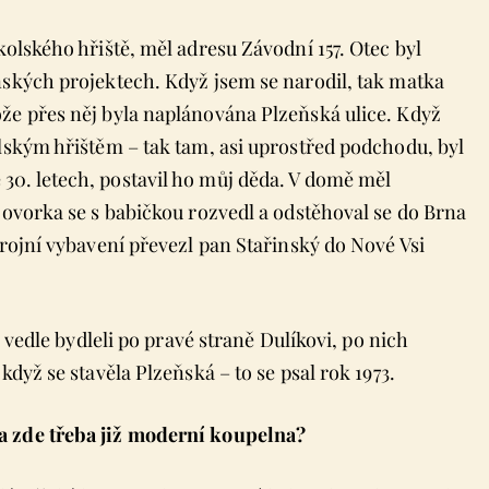
kolského hřiště, měl adresu Závodní 157. Otec byl
ňských projektech. Když jsem se narodil, tak matka
že přes něj byla naplánována Plzeňská ulice. Když
olským hřištěm – tak tam, asi uprostřed podchodu, byl
30. letech, postavil ho můj děda. V domě měl
Hovorka se s babičkou rozvedl a odstěhoval se do Brna
trojní vybavení převezl pan Stařinský do Nové Vsi
, vedle bydleli po pravé straně Dulíkovi, po nich
když se stavěla Plzeňská – to se psal rok 1973.
a zde třeba již moderní koupelna?