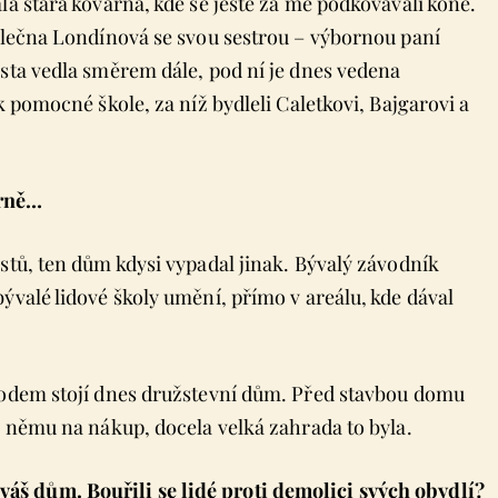
la stará kovárna, kde se ještě za mě podkovávali koně.
 slečna Londínová se svou sestrou – výbornou paní
esta vedla směrem dále, pod ní je dnes vedena
k pomocné škole, za níž bydleli Caletkovi, Bajgarovi a
árně…
stů, ten dům kdysi vypadal jinak. Bývalý závodník
ývalé lidové školy umění, přímo v areálu, kde dával
chodem stojí dnes družstevní dům. Před stavbou domu
k němu na nákup, docela velká zahrada to byla.
š dům. Bouřili se lidé proti demolici svých obydlí?