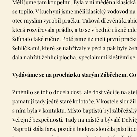
Měli jsme tam koupelnu. Byla v ní měděná klasic
se topilo. V kuchyni jsme měli klasický vodovod na 
otec myslím vyrobil pračku. Taková dřevěná krabi
která rozviřovala prádlo, a to se v bedně různě mle
ždímalo také ručně. Poté jsme již měli první pračku
žehličkami, které se nahřívaly v peci a pak byly žeh
dala nahřát žehlící plocha, speciálními kleštěmi se 
Vydáváme se na procházku starým Zábřehem. Co se
Změnilo se toho docela dost, ale dost věcí je na st
pamatuji tady ještě staré kolotoče. V kostele slouži
s ním byla v kontaktu. Místo baptistů byl zábřežsk
Veřejné bezpečnosti. Tady na místě u bývalé Delvity
Naproti stála fara, později budova sloužila jako li