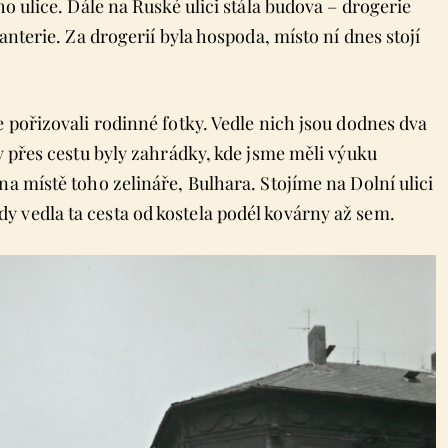
ho ulice. Dále na Ruské ulici stála budova – drogerie
anterie. Za drogerií byla hospoda, místo ní dnes stojí
e pořizovali rodinné fotky. Vedle nich jsou dodnes dva
dy přes cestu byly zahrádky, kde jsme měli výuku
na místě toho zelináře, Bulhara. Stojíme na Dolní ulici
 vedla ta cesta od kostela podél kovárny až sem.