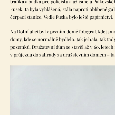
trafika a budka pro policistu a už jsme u Palkovské
Fusek, ta byla vyhlášená, stála naproti oblíbené gal
čerpací stanice. Vedle Fuska bylo ještě papírnictví.
Na Dolní ulici byl v prvním domě fotograf, kde jsm
domy, kde se normálně bydlelo. Jak je hala, tak ta
pozemků. Družstevní dům se stavěl až v 60. letech 
v průjezdu do zahrady za družstevním domem – tady