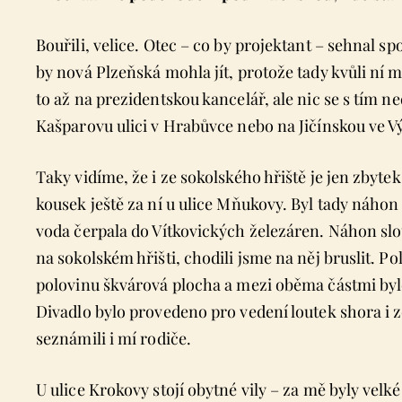
Bouřili, velice. Otec – co by projektant – sehnal s
by nová Plzeňská mohla jít, protože tady kvůli ní 
to až na prezidentskou kancelář, ale nic se s tím ne
Kašparovu ulici v Hrabůvce nebo na Jičínskou ve V
Taky vidíme, že i ze sokolského hřiště je jen zbyte
kousek ještě za ní u ulice Mňukovy. Byl tady náho
voda čerpala do Vítkovických železáren. Náhon slou
na sokolském hřišti, chodili jsme na něj bruslit. Po
polovinu škvárová plocha a mezi oběma částmi bylo
Divadlo bylo provedeno pro vedení loutek shora i z
seznámili i mí rodiče.
U ulice Krokovy stojí obytné vily – za mě byly velk