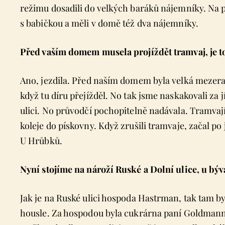
režimu dosadili do velkých baráků nájemníky. Na p
s babičkou a měli v domě též dva nájemníky.
Před vaším domem musela projíždět tramvaj, je t
Ano, jezdila. Před naším domem byla velká mezera
když tu díru přejížděl. No tak jsme naskakovali za 
ulici. No průvodčí pochopitelně nadávala. Tramvají 
koleje do pískovny. Když zrušili tramvaje, začal po je
U Hrůbků.
Nyní stojíme na nároží Ruské a Dolní ulice, u býv
Jak je na Ruské ulici hospoda Hastrman, tak tam byl
housle. Za hospodou byla cukrárna paní Goldmannov