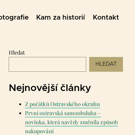
otografie
Kam za historií
Kontakt
Hledat
HLEDAT
Nejnovější články
Z počátků Ostravského okruhu
První ostravská samoobsluha –
novinka, která navždy změnila způsob
nakupování