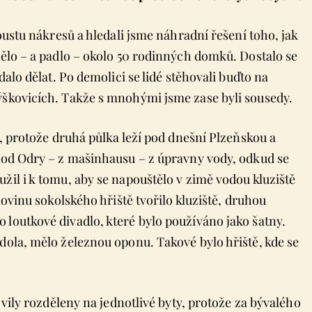
poustu nákresů a hledali jsme náhradní řešení toho, jak
mělo – a padlo – okolo 50 rodinných domků. Dostalo se
dalo dělat. Po demolici se lidé stěhovali buďto na
ýškovicích. Takže s mnohými jsme zase byli sousedy.
k, protože druhá půlka leží pod dnešní Plzeňskou a
n od Odry – z mašinhausu – z úpravny vody, odkud se
žil i k tomu, aby se napouštělo v zimě vodou kluziště
lovinu sokolského hřiště tvořilo kluziště, druhou
 loutkové divadlo, které bylo používáno jako šatny.
dola, mělo železnou oponu. Takové bylo hřiště, kde se
é vily rozděleny na jednotlivé byty, protože za bývalého