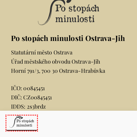
Po stopách minulosti Ostrava-Jih
Statutární město Ostrava
Úřad městského obvodu Ostrava-Jih
Horní 791/3, 700 30 Ostrava-Hrabůvka
IČO: 00845451
DIČ: CZ00845451
IDDS: 2s3brdz
e-mail:
posta@ovajih.cz
telefon:
599 444 444