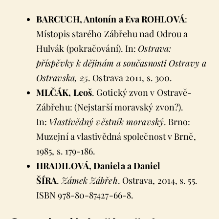
BARCUCH, Antonín a Eva ROHLOVÁ
:
Místopis starého Zábřehu nad Odrou a
Hulvák (pokračování). In:
Ostrava:
příspěvky k dějinám a současnosti Ostravy a
Ostravska, 25
. Ostrava 2011, s. 300.
MLČÁK, Leoš
. Gotický zvon v Ostravě-
Zábřehu: (Nejstarší moravský zvon?).
In:
Vlastivědný věstník moravský
. Brno:
Muzejní a vlastivědná společnost v Brně,
1985, s. 179-186.
HRADILOVÁ, Daniela a Daniel
ŠÍRA
.
Zámek Zábřeh
. Ostrava, 2014, s. 55.
ISBN 978-80-87427-66-8.