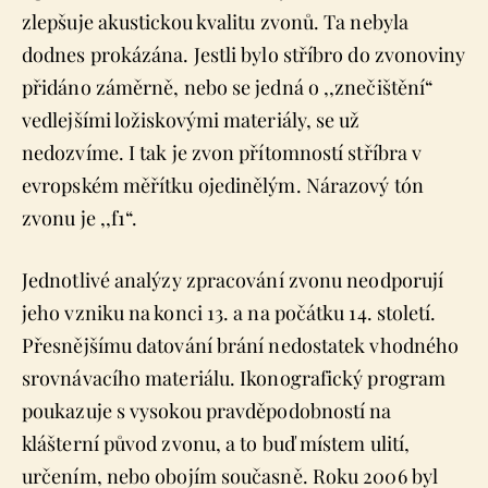
zlepšuje akustickou kvalitu zvonů. Ta nebyla
dodnes prokázána. Jestli bylo stříbro do zvonoviny
přidáno záměrně, nebo se jedná o ,,znečištění“
vedlejšími ložiskovými materiály, se už
nedozvíme. I tak je zvon přítomností stříbra v
evropském měřítku ojedinělým. Nárazový tón
zvonu je ,,f1“.
Jednotlivé analýzy zpracování zvonu neodporují
jeho vzniku na konci 13. a na počátku 14. století.
Přesnějšímu datování brání nedostatek vhodného
srovnávacího materiálu. Ikonografický program
poukazuje s vysokou pravděpodobností na
klášterní původ zvonu, a to buď místem ulití,
určením, nebo obojím současně. Roku 2006 byl