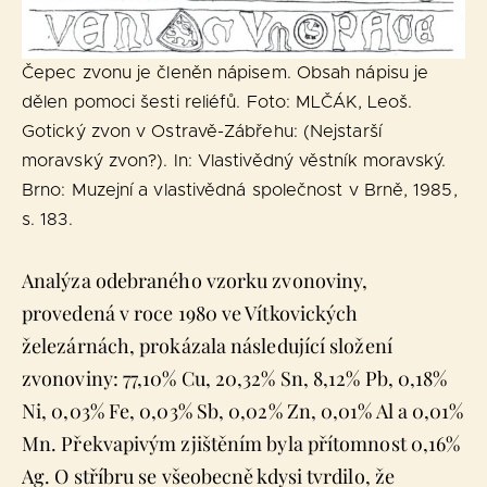
Čepec zvonu je členěn nápisem. Obsah nápisu je
dělen pomoci šesti reliéfů. Foto: MLČÁK, Leoš.
Gotický zvon v Ostravě-Zábřehu: (Nejstarší
moravský zvon?). In: Vlastivědný věstník moravský.
Brno: Muzejní a vlastivědná společnost v Brně, 1985,
s. 183.
Analýza odebraného vzorku zvonoviny,
provedená v roce 1980 ve Vítkovických
železárnách, prokázala následující složení
zvonoviny: 77,10% Cu, 20,32% Sn, 8,12% Pb, 0,18%
Ni, 0,03% Fe, 0,03% Sb, 0,02% Zn, 0,01% Al a 0,01%
Mn. Překvapivým zjištěním byla přítomnost 0,16%
Ag. O stříbru se všeobecně kdysi tvrdilo, že