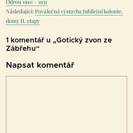
Odrou 1910 – 1931
Poválečná výstavba Jubilejní kolonie,
domy II. etapy
1 komentář u „Gotický zvon ze
Zábřehu“
Napsat komentář
Komentář