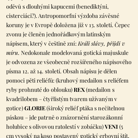
oděvů s dlouhými kapucemi (benediktýni,
cisterciáci?). Antropomorfní výzdoba závěsné
koruny je v Evropě doložena již v 13. století. Čepec
zvonu je členěn jednořádkovým latinským
nápisem, který v češtině zní:
Králi slávy, přijdi v
míru
. Nedokonale modelovaná gotická majuskule
je odvozena ze všeobecně rozšířeného nápisového
písma 12. až 14. století. Obsah nápisu je dělen
pomoci pěti reliéfů: (kruhový medailon s reliéfem
ryby prohnuté do oblouku)
REX
(medailon s
kvadrilobem – čtyřlistým tvarem užívaným v
gotice)
GLORIE
(široký reliéf ptáka s nečitelnou
páskou – jde patrně o znázornění starozákonní
holubice s olivovou ratolestí v zobáčku)
VENI
(5
cm vysoký na koso postavený gotický erbovní štít,