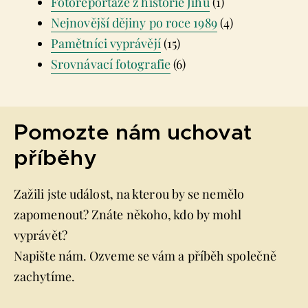
Fotoreportáže z historie Jihu
(1)
Nejnovější dějiny po roce 1989
(4)
Pamětníci vyprávějí
(15)
Srovnávací fotografie
(6)
Pomozte nám uchovat
příběhy
Zažili jste událost, na kterou by se nemělo
zapomenout? Znáte někoho, kdo by mohl
vyprávět?
Napište nám. Ozveme se vám a příběh společně
zachytíme.