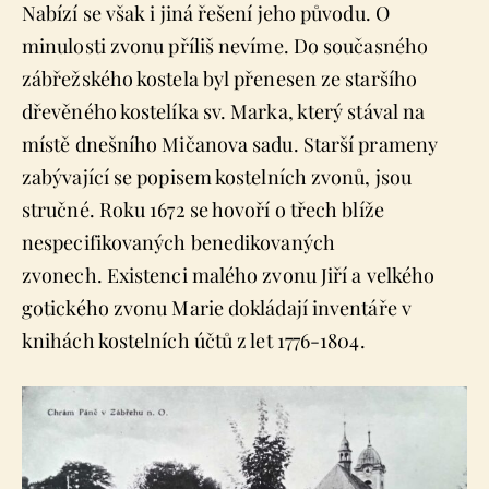
Nabízí se však i jiná řešení jeho původu. O
minulosti zvonu příliš nevíme. Do současného
zábřežského kostela byl přenesen ze staršího
dřevěného kostelíka sv. Marka, který stával na
místě dnešního Mičanova sadu. Starší prameny
zabývající se popisem kostelních zvonů, jsou
stručné. Roku 1672 se hovoří o třech blíže
nespecifikovaných benedikovaných
zvonech. Existenci malého zvonu Jiří a velkého
gotického zvonu Marie dokládají inventáře v
knihách kostelních účtů z let 1776-1804.