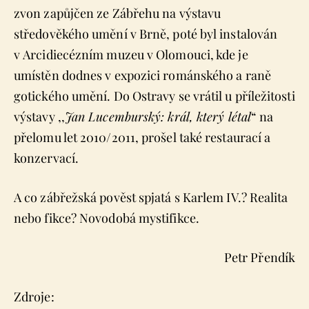
zvon zapůjčen ze Zábřehu na výstavu
středověkého umění v Brně, poté byl instalován
v Arcidiecézním muzeu v Olomouci, kde je
umístěn dodnes v expozici románského a raně
gotického umění. Do Ostravy se vrátil u příležitosti
výstavy ,,
Jan Lucemburský: král, který létal
“ na
přelomu let 2010/2011, prošel také restaurací a
konzervací.
A co zábřežská pověst spjatá s Karlem IV.? Realita
nebo fikce? Novodobá mystifikce.
Petr Přendík
Zdroje: