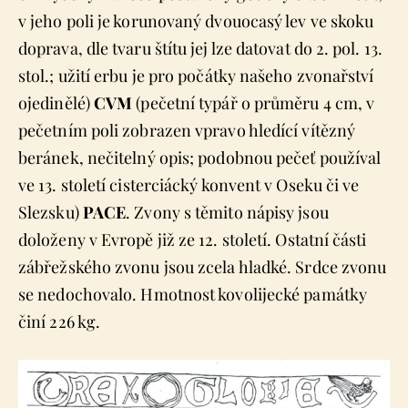
v jeho poli je korunovaný dvouocasý lev ve skoku
doprava, dle tvaru štítu jej lze datovat do 2. pol. 13.
stol.; užití erbu je pro počátky našeho zvonařství
ojedinělé)
CVM
(pečetní typář o průměru 4 cm, v
pečetním poli zobrazen vpravo hledící vítězný
beránek, nečitelný opis; podobnou pečeť používal
ve 13. století cisterciácký konvent v Oseku či ve
Slezsku)
PACE
. Zvony s těmito nápisy jsou
doloženy v Evropě již ze 12. století. Ostatní části
zábřežského zvonu jsou zcela hladké. Srdce zvonu
se nedochovalo. Hmotnost kovolijecké památky
činí 226 kg.