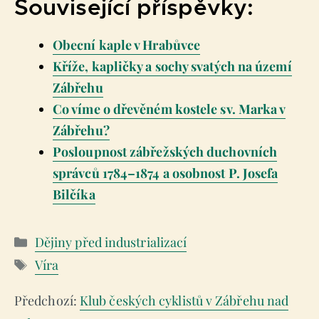
Související příspěvky:
Obecní kaple v Hrabůvce
Kříže, kapličky a sochy svatých na území
Zábřehu
Co víme o dřevěném kostele sv. Marka v
Zábřehu?
Posloupnost zábřežských duchovních
správců 1784–1874 a osobnost P. Josefa
Bilčíka
Rubriky
Dějiny před industrializací
Štítky
Víra
Klub českých cyklistů v Zábřehu nad