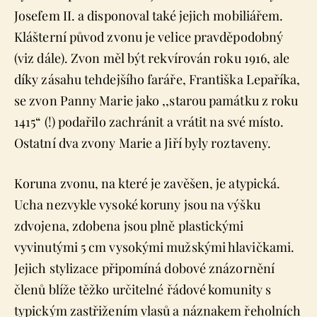
Josefem II. a disponoval také jejich mobiliářem.
Klášterní původ zvonu je velice pravděpodobný
(viz dále). Zvon měl být rekvírován roku 1916, ale
díky zásahu tehdejšího faráře, Františka Lepaříka,
se zvon Panny Marie jako ,,starou památku z roku
1415“ (!) podařilo zachránit a vrátit na své místo.
Ostatní dva zvony Marie a Jiří byly roztaveny.
Koruna zvonu, na které je zavěšen, je atypická.
Ucha nezvykle vysoké koruny jsou na výšku
zdvojena, zdobena jsou plně plastickými
vyvinutými 5 cm vysokými mužskými hlavičkami.
Jejich stylizace připomíná dobové znázornění
členů blíže těžko určitelné řádové komunity s
typickým zastřižením vlasů a náznakem řeholních