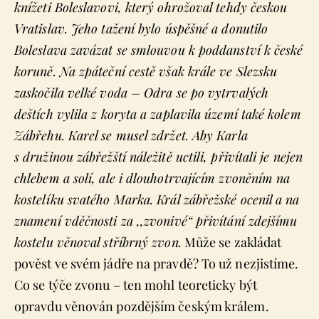
knížeti Boleslavovi, který ohrožoval tehdy českou
Vratislav. Jeho tažení bylo úspěšné a donutilo
Boleslava zavázat se smlouvou k poddanství k české
koruně. Na zpáteční cestě však krále ve Slezsku
zaskočila velké voda – Odra se po vytrvalých
deštích vylila z koryta a zaplavila území také kolem
Zábřehu. Karel se musel zdržet. Aby Karla
s družinou zábřežští náležitě uctili, přivítali je nejen
chlebem a solí, ale i dlouhotrvajícím zvoněním na
kostelíku svatého Marka. Král zábřežské ocenil a na
znamení vděčnosti za ,,zvonivé“ přivítání zdejšímu
kostelu věnoval stříbrný zvon.
Může se zakládat
pověst ve svém jádře na pravdě? To už nezjistíme.
Co se týče zvonu – ten mohl teoreticky být
opravdu věnován pozdějším českým králem.