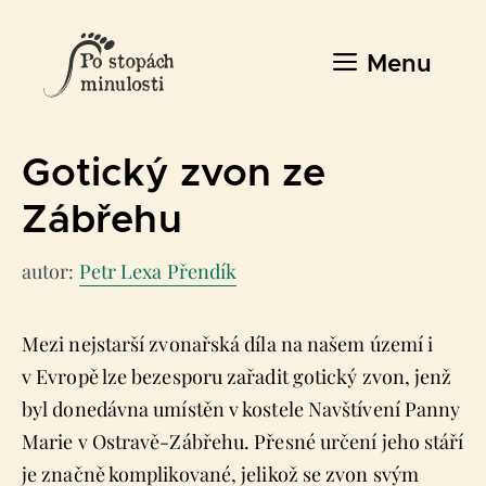
Přeskočit
na
Menu
obsah
Gotický zvon ze
Zábřehu
autor:
Petr Lexa Přendík
Mezi nejstarší zvonařská díla na našem území i
v Evropě lze bezesporu zařadit gotický zvon, jenž
byl donedávna umístěn v kostele Navštívení Panny
Marie v Ostravě-Zábřehu. Přesné určení jeho stáří
je značně komplikované, jelikož se zvon svým