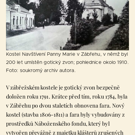
Kostel Navštívení Panny Marie v Zábřehu, v němž byl
200 let umístěn gotický zvon; pohlednice okolo 1910.
Foto: soukromý archiv autora.
V zábřežském kostele je gotický zvon bezpečně
doložen roku 1791. Krátce před tím, roku 1784, byla
v Zábřehu po dvou staletích obnovena fara. Nový
kostel (stavba 1806-1811) a fara byly vybudovány z
prostředků Náboženského fondu, který byl
vytvořen převážně z majetku klášterů zrušených