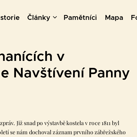
storie
Články
Pamětníci
Mapa
F
hanících v
e Navštívení Panny
v. Již snad po výstavbě kostela v roce 1811 byl
století se nám dochoval záznam prvního zábřežského