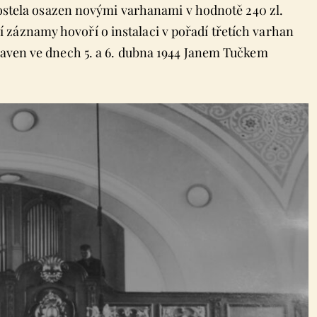
r kostela osazen novými varhanami v hodnotě 240 zl.
záznamy hovoří o instalaci v pořadí třetích varhan
praven ve dnech 5. a 6. dubna 1944 Janem Tučkem