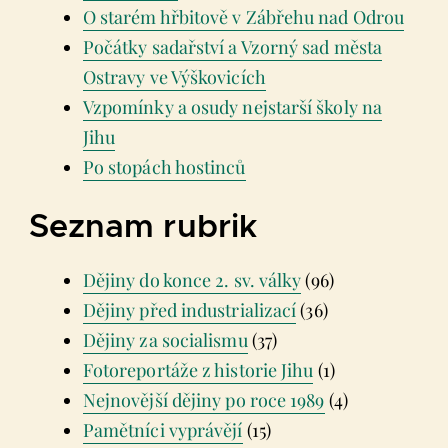
O starém hřbitově v Zábřehu nad Odrou
Počátky sadařství a Vzorný sad města
Ostravy ve Výškovicích
Vzpomínky a osudy nejstarší školy na
Jihu
Po stopách hostinců
Seznam rubrik
Dějiny do konce 2. sv. války
(96)
Dějiny před industrializací
(36)
Dějiny za socialismu
(37)
Fotoreportáže z historie Jihu
(1)
Nejnovější dějiny po roce 1989
(4)
Pamětníci vyprávějí
(15)