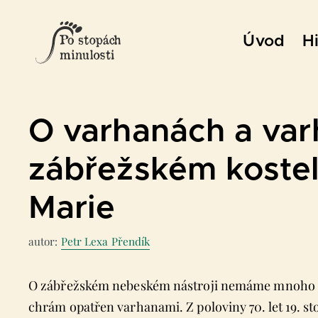
Přeskočit
na
Úvod
Hi
obsah
O varhanách a var
zábřežském kostel
Marie
autor:
Petr Lexa Přendík
O zábřežském nebeském nástroji nemáme mnoho zprá
chrám opatřen varhanami. Z poloviny 70. let 19. 