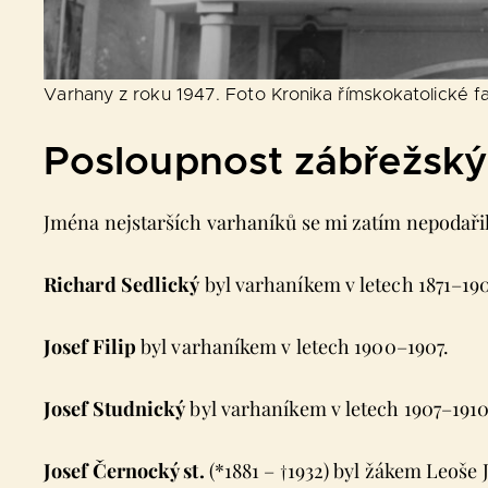
Varhany z roku 1947. Foto Kronika římskokatolické fa
Posloupnost zábřežský
Jména nejstarších varhaníků se mi zatím nepodařil
Richard Sedlický
byl varhaníkem v letech 1871–19
Josef Filip
byl varhaníkem v letech 1900–1907.
Josef Studnický
byl varhaníkem v letech 1907–1910
Josef Černocký st.
(*1881 – †1932) byl žákem Leoše 