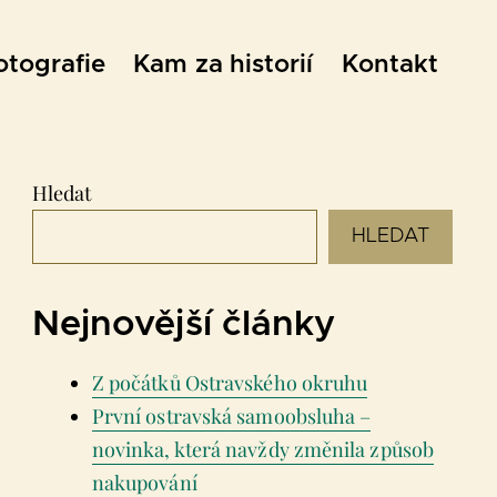
otografie
Kam za historií
Kontakt
Hledat
HLEDAT
Nejnovější články
Z počátků Ostravského okruhu
První ostravská samoobsluha –
novinka, která navždy změnila způsob
nakupování