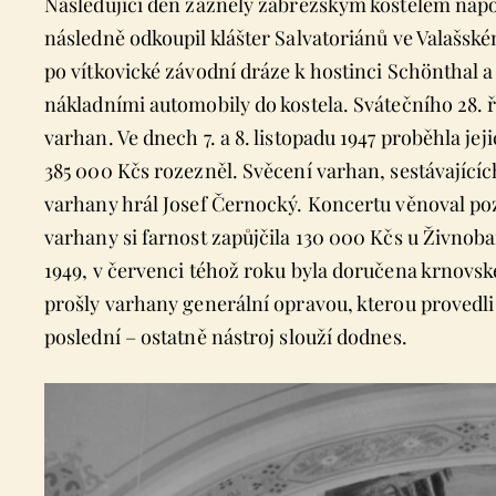
Následující den zazněly zábřežským kostelem napo
následně odkoupil klášter Salvatoriánů ve Valašs
po vítkovické závodní dráze k hostinci Schönthal 
nákladními automobily do kostela. Svátečního 28. ř
varhan. Ve dnech 7. a 8. listopadu 1947 proběhla jej
385 000 Kčs rozezněl. Svěcení varhan, sestávajících 
varhany hrál Josef Černocký. Koncertu věnoval poz
varhany si farnost zapůjčila 130 000 Kčs u Živnob
1949, v červenci téhož roku byla doručena krnovsk
prošly varhany generální opravou, kterou provedl
poslední – ostatně nástroj slouží dodnes.