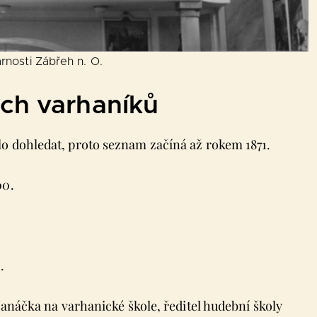
rnosti Zábřeh n. O.
ch varhaníků
o dohledat, proto seznam začíná až rokem 1871.
00.
.
Janáčka na varhanické škole, ředitel hudební školy