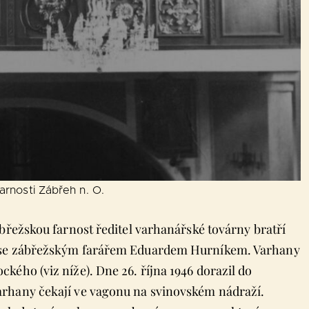
arnosti Zábřeh n. O.
břežskou farnost ředitel varhanářské továrny bratří
e se zábřežským farářem Eduardem Hurníkem. Varhany
ého (viz níže). Dne 26. října 1946 dorazil do
arhany čekají ve vagonu na svinovském nádraží.