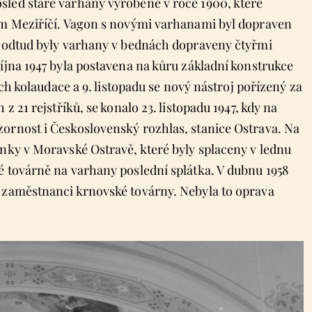
sled staré varhany vyrobené v roce 1900, které
kém Meziříčí. Vagon s novými varhanami byl dopraven
a odtud byly varhany v bednách dopraveny čtyřmi
íjna 1947 byla postavena na kůru základní konstrukce
ich kolaudace a 9. listopadu se nový nástroj pořízený za
z 21 rejstříků, se konalo 23. listopadu 1947, kdy na
ornost i Československý rozhlas, stanice Ostrava. Na
anky v Moravské Ostravě, které byly splaceny v lednu
é továrně na varhany poslední splátka. V dubnu 1958
i zaměstnanci krnovské továrny. Nebyla to oprava