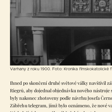
Varhany z roku 1900. Foto: Kronika římskokatolické f
Ihned po skončení druhé světové války navštívil zá
Riegrů, aby dojednal objednávku nového nástroj
byly nakonec zhotoveny podle návrhu Josefa Černock
Zábřehu telegram, jímž bylo oznámeno, že nové v