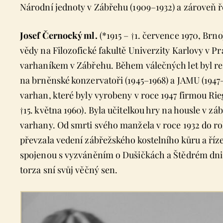
Národní jednoty v Zábřehu (1909–1932) a zároveň ře
Josef Černocký ml.
(*1915 – †1. července 1970, Br
vědy na Filozofické fakultě Univerzity Karlovy v Pr
varhaníkem v Zábřehu. Během válečných let byl re
na brněnské konzervatoři (1945–1968) a JAMU (194
varhan, které byly vyrobeny v roce 1947 firmou Ri
†15. května 1960). Byla učitelkou hry na housle v 
varhany. Od smrti svého manžela v roce 1932 do ro
převzala vedení zábřežského kostelního kůru a říz
spojenou s vyzváněním o Dušičkách a Štědrém dni na
torza sní svůj věčný sen.