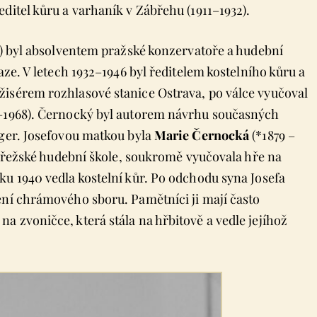
ditel kůru a varhaník v Zábřehu (1911–1932).
no) byl absolventem pražské konzervatoře a hudební
aze. V letech 1932–1946 byl ředitelem kostelního kůru a
žisérem rozhlasové stanice Ostrava, po válce vyučoval
7–1968). Černocký byl autorem návrhu současných
eger. Josefovou matkou byla
Marie Černocká
(*1879 –
zábřežské hudební škole, soukromě vyučovala hře na
ku 1940 vedla kostelní kůr. Po odchodu syna Josefa
ení chrámového sboru. Pamětníci ji mají často
 zvoničce, která stála na hřbitově a vedle jejíhož