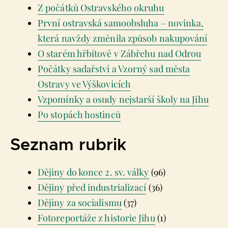
Z počátků Ostravského okruhu
První ostravská samoobsluha – novinka,
která navždy změnila způsob nakupování
O starém hřbitově v Zábřehu nad Odrou
Počátky sadařství a Vzorný sad města
Ostravy ve Výškovicích
Vzpomínky a osudy nejstarší školy na Jihu
Po stopách hostinců
Seznam rubrik
Dějiny do konce 2. sv. války
(96)
Dějiny před industrializací
(36)
Dějiny za socialismu
(37)
Fotoreportáže z historie Jihu
(1)