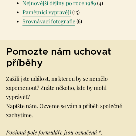
Nejnovější dějiny po roce 1989
(4)
Pamětníci vyprávějí
(15)
Srovnávací fotografie
(6)
Pomozte nám uchovat
příběhy
Zažili jste událost, na kterou by se nemělo
zapomenout? Znáte někoho, kdo by mohl
vyprávět?
Napište nám. Ozveme se vám a příběh společně
zachytíme.
Povinná pole formuláře jsou označená
*
.