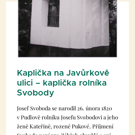
Kaplička na Javůrkově
ulici – kaplička rolníka
Svobody
Josef Svoboda se narodil 26. února 1820
v Pudlově rolníku Josefu Svobodovi a jeho
ženě Kateřině, rozené Pukové. Příjmení