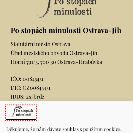
Po stopách minulosti Ostrava-Jih
Statutární město Ostrava
Úřad městského obvodu Ostrava-Jih
Horní 791/3, 700 30 Ostrava-Hrabůvka
IČO: 00845451
DIČ: CZ00845451
IDDS: 2s3brdz
e-mail:
posta@ovajih.cz
telefon:
599 444 444
Děkujeme, že nám dáváte souhlas s použitím cookies.