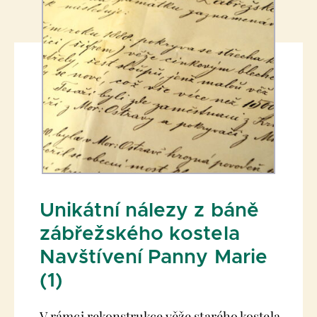
Unikátní nálezy z báně
zábřežského kostela
Navštívení Panny Marie
(1)
V rámci rekonstrukce věže starého kostela