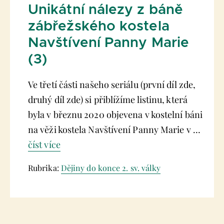
Unikátní nálezy z báně
zábřežského kostela
Navštívení Panny Marie
(3)
Ve třetí části našeho seriálu (první díl zde,
druhý díl zde) si přiblížíme listinu, která
byla v březnu 2020 objevena v kostelní báni
na věži kostela Navštívení Panny Marie v …
číst více
Rubrika:
Dějiny do konce 2. sv. války