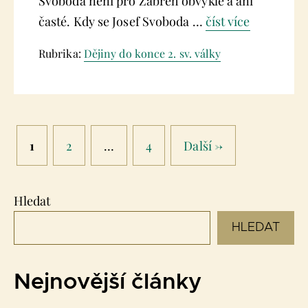
Svoboda není pro Zábřeh obvyklé a ani
časté. Kdy se Josef Svoboda …
číst více
Rubrika:
Dějiny do konce 2. sv. války
Stránka
Stránka
Stránka
1
2
…
4
Další
→
Hledat
HLEDAT
Nejnovější články