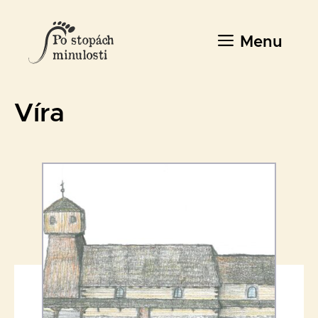
Přeskočit
na
Menu
obsah
Víra