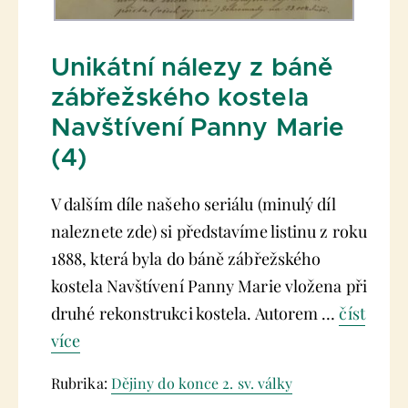
Unikátní nálezy z báně
zábřežského kostela
Navštívení Panny Marie
(4)
V dalším díle našeho seriálu (minulý díl
naleznete zde) si představíme listinu z roku
1888, která byla do báně zábřežského
kostela Navštívení Panny Marie vložena při
druhé rekonstrukci kostela. Autorem …
číst
více
Rubrika:
Dějiny do konce 2. sv. války