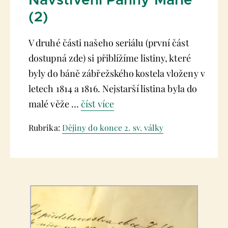
Navštívení Panny Marie
(2)
V druhé části našeho seriálu (první část
dostupná zde) si přiblížíme listiny, které
byly do báně zábřežského kostela vloženy v
letech 1814 a 1816. Nejstarší listina byla do
malé věže …
číst více
Rubrika:
Dějiny do konce 2. sv. války