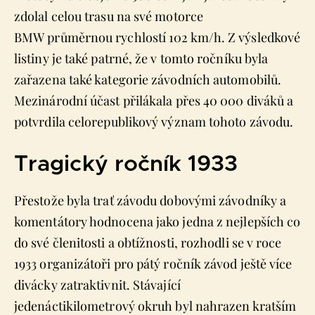
zdolal celou trasu na své motorce
BMW průměrnou rychlostí 102 km/h. Z výsledkové
listiny je také patrné, že v tomto ročníku byla
zařazena také kategorie závodních automobilů.
Mezinárodní účast přilákala přes 40 000 diváků a
potvrdila celorepublikový význam tohoto závodu.
Tragický ročník 1933
Přestože byla trať závodu dobovými závodníky a
komentátory hodnocena jako jedna z nejlepších co
do své členitosti a obtížnosti, rozhodli se v roce
1933 organizátoři pro pátý ročník závod ještě více
divácky zatraktivnit. Stávající
jedenáctikilometrový okruh byl nahrazen kratším