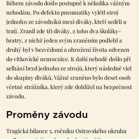
Během závodu došlo postupně k několika vážným
nehodám. Po defektu pneumatiky vylétl stroj
jednoho ze závodníků mezi diváky, kteří seděli u
trati. Zranil zde tři diváky, z toho dva školáky-
bratry, z nichž jeden svým zraněním podlehl a
druhý byl v bezvědomí a ohrožení života odvezen
do vítkovické nemocnice. K další nehodě došlo při
selhání brzd jednoho ze strojů, který následně vjel
do skupiny diváků. Vážně zraněno bylo deset osob
včetně strážníka, který zde dohlížel na bezpečnost
závodu.
Proměny závodu
Tragická bilance 5. ročníku Ostravského okruhu