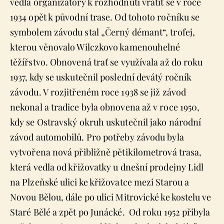
vedla organizátory k rozhodnutí vrátit se v roce
1934 opět k původní trase. Od tohoto ročníku se
symbolem závodu stal „Černý démant“, trofej,
kterou věnovalo Wilczkovo kamenouhelné
těžířstvo. Obnovená trať se využívala až do roku
1937, kdy se uskutečnil poslední devátý ročník
závodu. V rozjitřeném roce 1938 se již závod
nekonal a tradice byla obnovena až v roce 1950,
kdy se Ostravský okruh uskutečnil jako národní
závod automobilů. Pro potřeby závodu byla
vytvořena nová přibližně pětikilometrová trasa,
která vedla od křižovatky u dnešní prodejny Lidl
na Plzeňské ulici ke křižovatce mezi Starou a
Novou Bělou, dále po ulici Mitrovické ke kostelu ve
Staré Bělé a zpět po Junácké. Od roku 1952 přibyla