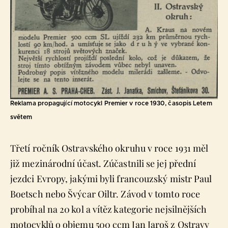
Reklama propagující motocykl Premier v roce 1930, časopis Letem
světem
Třetí ročník Ostravského okruhu v roce 1931 měl
již mezinárodní účast. Zúčastnili se jej přední
jezdci Evropy, jakými byli francouzský mistr Paul
Boetsch nebo Švýcar Oiltr. Závod v tomto roce
probíhal na 20 kol a vítěz kategorie nejsilnějších
motocyklů o objemu 500 ccm Jan Jaroš z Ostravy