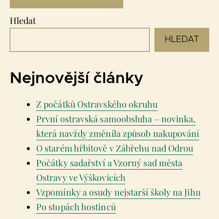
Hledat
HLEDAT
Nejnovější články
Z počátků Ostravského okruhu
První ostravská samoobsluha – novinka,
která navždy změnila způsob nakupování
O starém hřbitově v Zábřehu nad Odrou
Počátky sadařství a Vzorný sad města
Ostravy ve Výškovicích
Vzpomínky a osudy nejstarší školy na Jihu
Po stopách hostinců