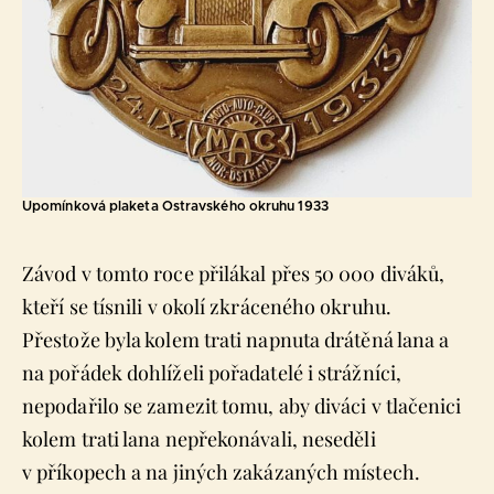
Upomínková plaketa Ostravského okruhu 1933
Závod v tomto roce přilákal přes 50 000 diváků,
kteří se tísnili v okolí zkráceného okruhu.
Přestože byla kolem trati napnuta drátěná lana a
na pořádek dohlíželi pořadatelé i strážníci,
nepodařilo se zamezit tomu, aby diváci v tlačenici
kolem trati lana nepřekonávali, neseděli
v příkopech a na jiných zakázaných místech.