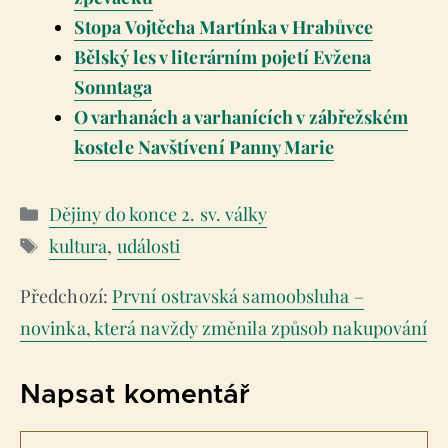
Stopa Vojtěcha Martínka v Hrabůvce
Bělský les v literárním pojetí Evžena
Sonntaga
O varhanách a varhanících v zábřežském
kostele Navštívení Panny Marie
Rubriky
Dějiny do konce 2. sv. války
Štítky
kultura
,
události
První ostravská samoobsluha –
novinka, která navždy změnila způsob nakupování
Napsat komentář
Komentář