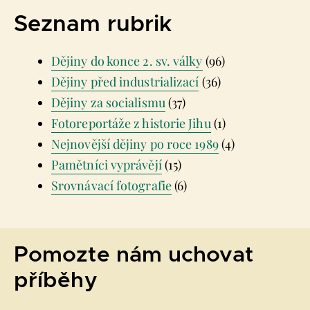
Seznam rubrik
Dějiny do konce 2. sv. války
(96)
Dějiny před industrializací
(36)
Dějiny za socialismu
(37)
Fotoreportáže z historie Jihu
(1)
Nejnovější dějiny po roce 1989
(4)
Pamětníci vyprávějí
(15)
Srovnávací fotografie
(6)
Pomozte nám uchovat
příběhy