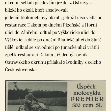
okruhu setkali především jezdci z Ostravy a
blízkého okolí, kteří absolvovali
jedenáctikilometrový okruh, jehož trasa vedla od
restaurace Dakota po dnešní Plzeňské a Horní
ulici do Zábřehu, odtud po Výškovické ulici do
Výškovic, a dále po dnešní Blanické ulici do Staré
Bělé, odkud se závodníci po Junácké ulici vrátili
zpět k restauraci Dakota. Již druhý ročník
Ostravského okruhu přilákal závodníky z celého
Československa.