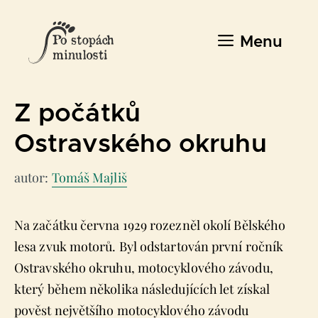
Přeskočit
na
Menu
obsah
Z počátků
Ostravského okruhu
autor:
Tomáš Majliš
Na začátku června 1929 rozezněl okolí Bělského
lesa zvuk motorů. Byl odstartován první ročník
Ostravského okruhu, motocyklového závodu,
který během několika následujících let získal
pověst největšího motocyklového závodu