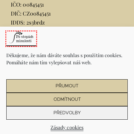
IČO: 00845451
DIČ: CZ00845451
IDDS: 2s3brdz
e-mail:
posta@ovajih.cz
telefon:
599 444 444
Děkujeme, že nám dáváte souhlas s použitím cookies.
Pomáháte nám tím vylepšovat náš web.
Informace
Sitemap
PŘIJMOUT
Prohlášení o přístupnosti webu
Zásady ochrany osobních údajů (PDF)
ODMÍTNOUT
PŘEDVOLBY
© 2025 Po stopách minulosti Ostrava-Jih • web od
Zásady cookies
vrankova.cz