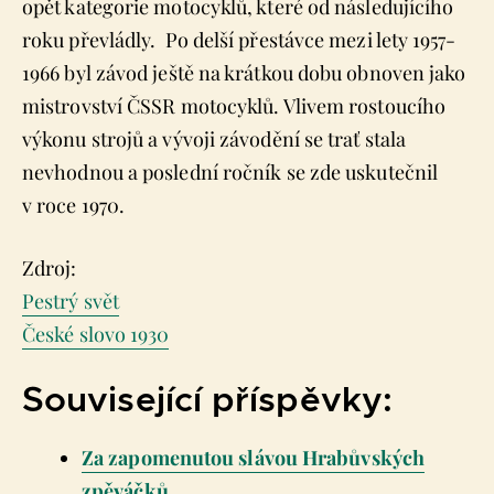
opět kategorie motocyklů, které od následujícího
roku převládly. Po delší přestávce mezi lety 1957-
1966 byl závod ještě na krátkou dobu obnoven jako
mistrovství ČSSR motocyklů. Vlivem rostoucího
výkonu strojů a vývoji závodění se trať stala
nevhodnou a poslední ročník se zde uskutečnil
v roce 1970.
Zdroj:
Pestrý svět
České slovo 1930
Související příspěvky:
Za zapomenutou slávou Hrabůvských
zpěváčků