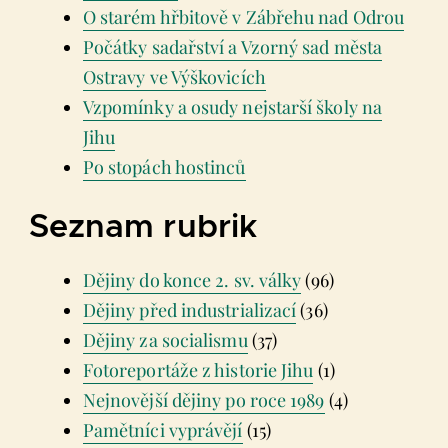
O starém hřbitově v Zábřehu nad Odrou
Počátky sadařství a Vzorný sad města
Ostravy ve Výškovicích
Vzpomínky a osudy nejstarší školy na
Jihu
Po stopách hostinců
Seznam rubrik
Dějiny do konce 2. sv. války
(96)
Dějiny před industrializací
(36)
Dějiny za socialismu
(37)
Fotoreportáže z historie Jihu
(1)
Nejnovější dějiny po roce 1989
(4)
Pamětníci vyprávějí
(15)