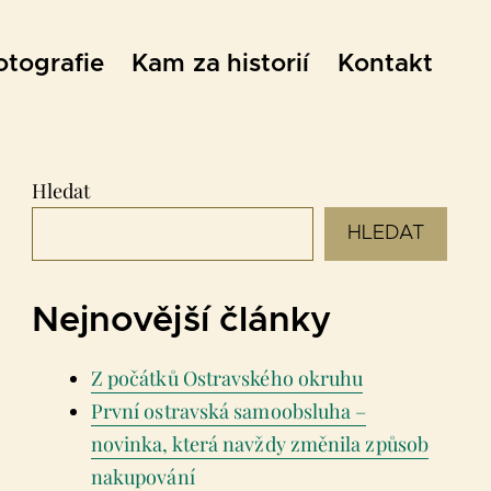
otografie
Kam za historií
Kontakt
Hledat
HLEDAT
Nejnovější články
Z počátků Ostravského okruhu
První ostravská samoobsluha –
novinka, která navždy změnila způsob
nakupování