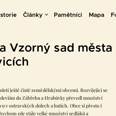
storie
Články
Pamětníci
Mapa
F
 a Vzorný sad města
icích
oletí ještě čistě zemědělskými obcemi. Rozvíjející se
především do Zábřehu a Hrabůvky převedl množství
vu v ostravských dolech a hutích. Obce si přesto i
 bychom zde stále velké množství sedláků a