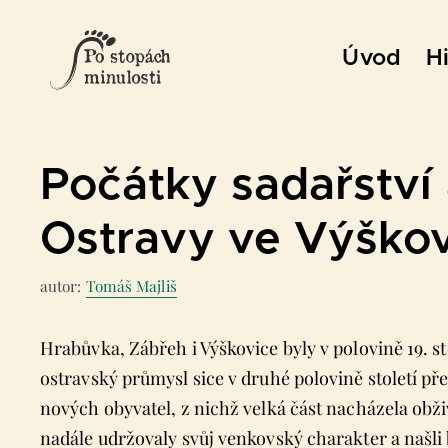
Přeskočit
na
Úvod
Hi
obsah
Počátky sadařství
Ostravy ve Výškov
autor:
Tomáš Majliš
Hrabůvka, Zábřeh i Výškovice byly v polovině 19. st
ostravský průmysl sice v druhé polovině století 
nových obyvatel, z nichž velká část nacházela obži
nadále udržovaly svůj venkovský charakter a našli