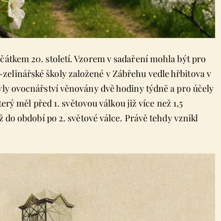
očátkem 20. století. Vzorem v sadaření mohla být pro
zelinářské školy založené v Zábřehu vedle hřbitova v
byly ovocnářství věnovány dvě hodiny týdně a pro účely
který měl před 1. světovou válkou již více než 1,5
až do období po 2. světové válce. Právě tehdy vznikl