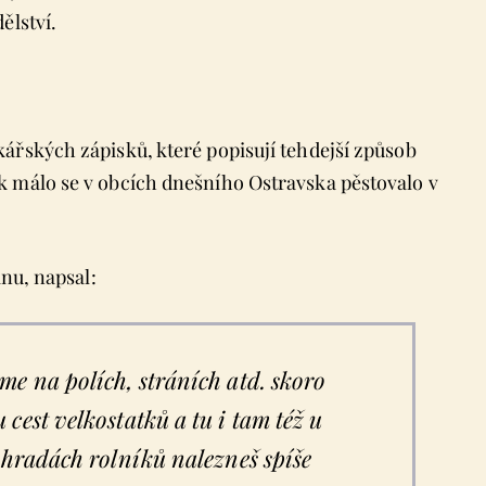
ělství.
ářských zápisků, které popisují tehdejší způsob
k málo se v obcích dnešního Ostravska pěstovalo v
inu, napsal:
me na polích, stráních atd. skoro
cest velkostatků a tu i tam též u
ahradách rolníků nalezneš spíše