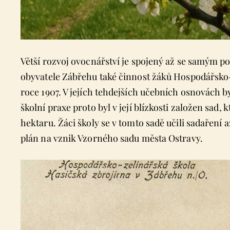
Větší rozvoj ovocnářství je spojený až se samým p
obyvatele Zábřehu také činnost žáků Hospodářsko-
roce 1907. V jejích tehdejších učebních osnovách 
školní praxe proto byl v její blízkosti založen sad, 
hektaru. Žáci školy se v tomto sadě učili sadaření 
plán na vznik Vzorného sadu města Ostravy.