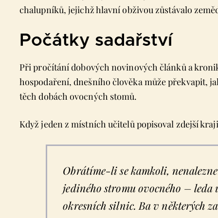
chalupníků, jejichž hlavní obživou zůstávalo zeměd
Počátky sadařství
Při pročítání dobových novinových článků a kronik
hospodaření, dnešního člověka může překvapit, ja
těch dobách ovocných stomů.
Když jeden z místních učitelů popisoval zdejší kraj
Obrátíme-li se kamkoli, nenalezne
jediného stromu ovocného – leda u 
okresních silnic. Ba v některých z