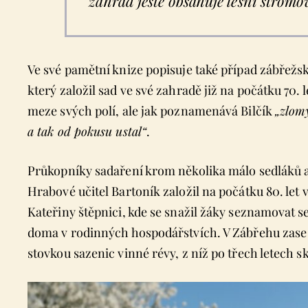
zahrad ještě obsahuje lesní stromo
Ve své pamětní knize popisuje také případ zábřežs
který založil sad ve své zahradě již na počátku 70.
meze svých polí, ale jak poznamenává Bilčík
„zlomy
a tak od pokusu ustal“
.
Průkopníky sadaření krom několika málo sedláků a 
Hrabové učitel Bartoník založil na počátku 80. let 
Kateřiny štěpnici, kde se snažil žáky seznamovat se
doma v rodinných hospodářstvích. V Zábřehu zase zd
stovkou sazenic vinné révy, z níž po třech letech skl