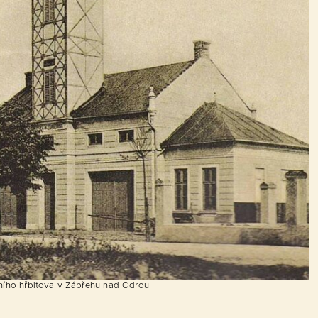
šního hřbitova v Zábřehu nad Odrou