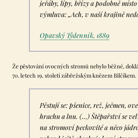
jeřáby, lípy, břízy a podobně míst
výmluva: „Ach, v naší krajině neda
Opavský Týdenník, 1889
Že pěstování ovocných stromů nebylo běžné, doklá
70. letech 19. století zábřežským knězem Bilčíkem. 
Pěstují se: pšenice, rež, ječmen, ov
hrachu a lnu. (…) Štěpařství se ve
na stromoví peckovité a něco jádr