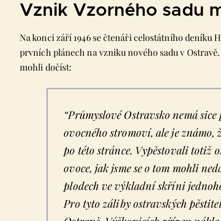
Vznik Vzorného sadu m
Na konci září 1946 se čtenáři celostátního deníku 
prvních plánech na vzniku nového sadu v Ostravě. 
mohli dočíst:
“Průmyslové Ostravsko nemá sice 
ovocného stromoví, ale je známo, 
po této stránce. Vypěstovali totiž
ovoce, jak jsme se o tom mohli ne
plodech ve výkladní skříni jedno
Pro tyto záliby ostravských pěstite
Ostravě-Výškovicích zřízen nákla