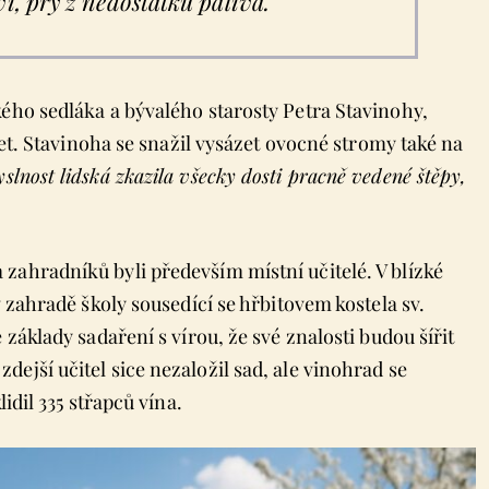
ví, prý z nedostatku paliva.
kého sedláka a bývalého starosty Petra Stavinohy,
 let. Stavinoha se snažil vysázet ovocné stromy také na
slnost lidská zkazila všecky dosti pracně vedené štěpy,
zahradníků byli především místní učitelé. V blízké
v zahradě školy sousedící se hřbitovem kostela sv.
 základy sadaření s vírou, že své znalosti budou šířit
ejší učitel sice nezaložil sad, ale vinohrad se
idil 335 střapců vína.