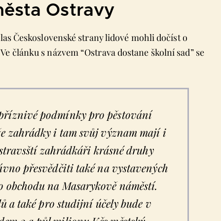
ěsta Ostravy
Hlas Československé strany lidové mohli dočíst o
Ve článku s názvem “Ostrava dostane školní sad” se
příznivé podmínky pro pěstování
že zahrádky i tam svůj význam mají i
 ostravsští zahrádkáři krásné druhy
dávno přesvědčiti také na vystavených
ho obchodu na Masarykově náměstí.
lů a také pro studijní účely bude v
dem 2 a půl milionu Kčs městský