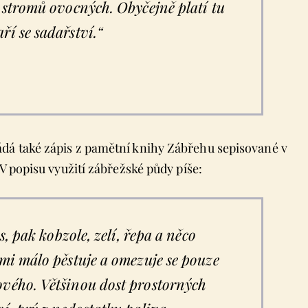
o stromů ovocných. Obyčejně platí tu
ří se sadařství.“
dá také zápis z pamětní knihy Zábřehu sepisované v
V popisu využití zábřežské půdy píše:
es, pak kobzole, zelí, řepa a něco
lmi málo pěstuje a omezuje se pouze
ového. Většinou dost prostorných