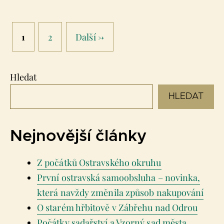
Stránka
Stránka
1
2
Další
→
Hledat
HLEDAT
Nejnovější články
Z počátků Ostravského okruhu
První ostravská samoobsluha – novinka,
která navždy změnila způsob nakupování
O starém hřbitově v Zábřehu nad Odrou
Počátky sadařství a Vzorný sad města