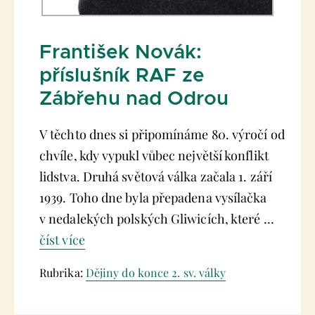
František Novák:
příslušník RAF ze
Zábřehu nad Odrou
V těchto dnes si připomínáme 80. výročí od
chvíle, kdy vypukl vůbec největší konflikt
lidstva. Druhá světová válka začala 1. září
1939. Toho dne byla přepadena vysílačka
v nedalekých polských Gliwicích, které …
číst více
Rubrika:
Dějiny do konce 2. sv. války