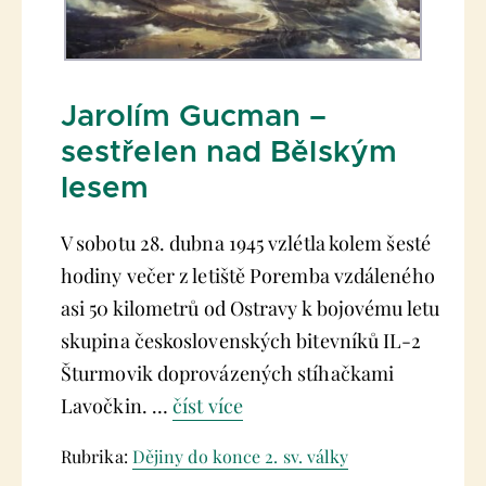
Jarolím Gucman –
sestřelen nad Bělským
lesem
V sobotu 28. dubna 1945 vzlétla kolem šesté
hodiny večer z letiště Poremba vzdáleného
asi 50 kilometrů od Ostravy k bojovému letu
skupina československých bitevníků IL-2
Šturmovik doprovázených stíhačkami
Lavočkin. …
číst více
Rubrika:
Dějiny do konce 2. sv. války