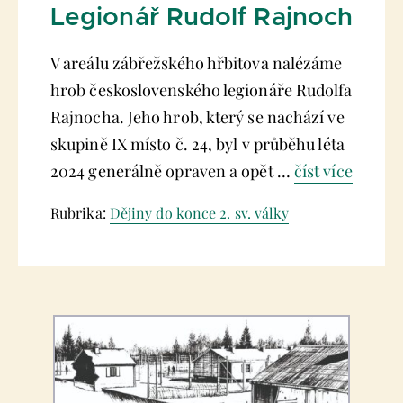
Legionář Rudolf Rajnoch
V areálu zábřežského hřbitova nalézáme
hrob československého legionáře Rudolfa
Rajnocha. Jeho hrob, který se nachází ve
skupině IX místo č. 24, byl v průběhu léta
2024 generálně opraven a opět …
číst více
Rubrika:
Dějiny do konce 2. sv. války