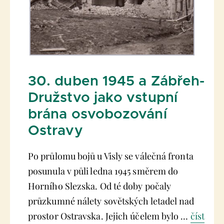
30. duben 1945 a Zábřeh-
Družstvo jako vstupní
brána osvobozování
Ostravy
Po průlomu bojů u Visly se válečná fronta
posunula v půli ledna 1945 směrem do
Horního Slezska. Od té doby počaly
průzkumné nálety sovětských letadel nad
prostor Ostravska. Jejich účelem bylo …
číst