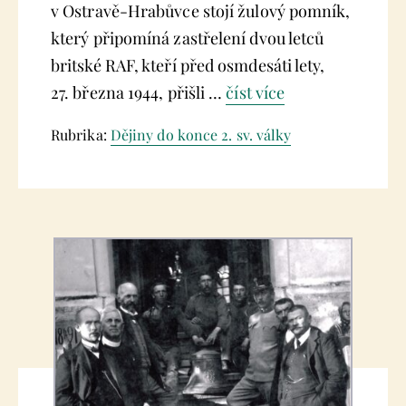
v Ostravě­‑Hrabůvce stojí žulový pomník,
který připomíná zastřelení dvou letců
britské RAF, kteří před osmdesáti lety,
27. března 1944, přišli …
číst více
Rubrika:
Dějiny do konce 2. sv. války