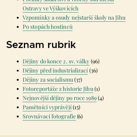
Ostravy ve Výškovicích
Vzpomínky a osudy nejstarší školy na Jihu
Po stopách hostinců
Seznam rubrik
Dějiny do konce 2. sv. války
(96)
Dějiny před industrializací
(36)
Dějiny za socialismu
(37)
Fotoreportáže z historie Jihu
(1)
Nejnovější dějiny po roce 1989
(4)
Pamětníci vyprávějí
(15)
Srovnávací fotografie
(6)