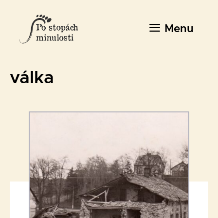
Přeskočit
na
Menu
obsah
válka