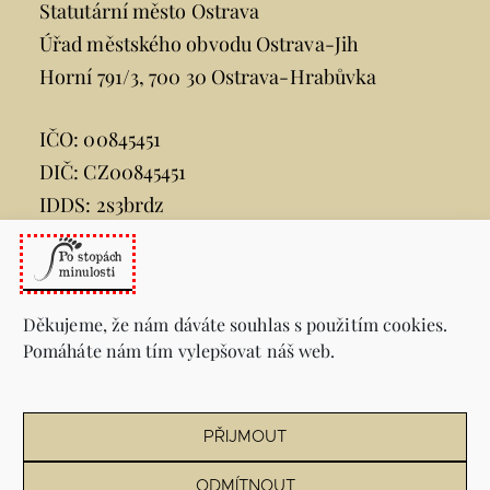
Statutární město Ostrava
Úřad městského obvodu Ostrava-Jih
Horní 791/3, 700 30 Ostrava-Hrabůvka
IČO: 00845451
DIČ: CZ00845451
IDDS: 2s3brdz
e-mail:
posta@ovajih.cz
telefon:
599 444 444
Děkujeme, že nám dáváte souhlas s použitím cookies.
Pomáháte nám tím vylepšovat náš web.
Informace
Sitemap
PŘIJMOUT
Prohlášení o přístupnosti webu
Zásady ochrany osobních údajů (PDF)
ODMÍTNOUT