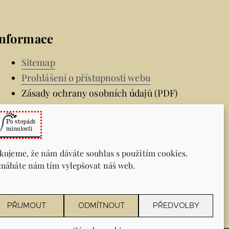
Informace
Sitemap
Prohlášení o přístupnosti webu
Zásady ochrany osobních údajů (PDF)
kujeme, že nám dáváte souhlas s použitím cookies.
máháte nám tím vylepšovat náš web.
PŘIJMOUT
ODMÍTNOUT
PŘEDVOLBY