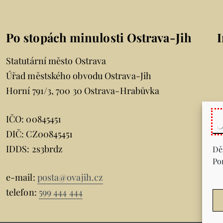
Po stopách minulosti Ostrava-Jih
Statutární město Ostrava
Úřad městského obvodu Ostrava-Jih
Horní 791/3, 700 30 Ostrava-Hrabůvka
IČO: 00845451
DIČ: CZ00845451
IDDS: 2s3brdz
Dě
Po
e-mail:
posta@ovajih.cz
telefon:
599 444 444