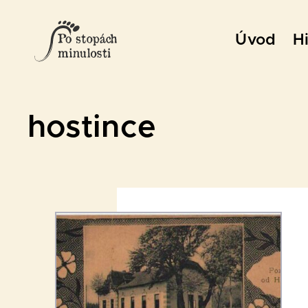
Přeskočit
na
Úvod
Hi
obsah
hostince