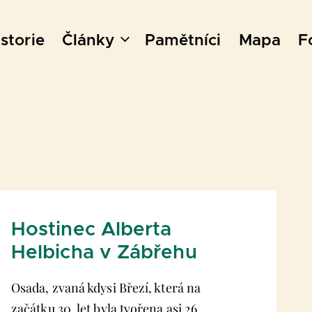
storie
Články
Pamětníci
Mapa
F
Hostinec Alberta
Helbicha v Zábřehu
Osada, zvaná kdysi Březí, která na
začátku 30. let byla tvořena asi 26