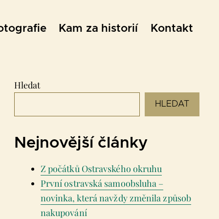
otografie
Kam za historií
Kontakt
Hledat
HLEDAT
Nejnovější články
Z počátků Ostravského okruhu
První ostravská samoobsluha –
novinka, která navždy změnila způsob
nakupování