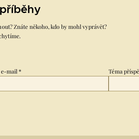
příběhy
enout? Znáte někoho, kdo by mohl vyprávět?
chytíme.
 e-mail *
Téma příspě