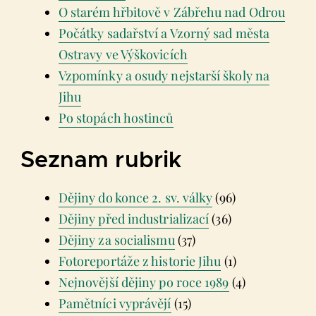
O starém hřbitově v Zábřehu nad Odrou
Počátky sadařství a Vzorný sad města
Ostravy ve Výškovicích
Vzpomínky a osudy nejstarší školy na
Jihu
Po stopách hostinců
Seznam rubrik
Dějiny do konce 2. sv. války
(96)
Dějiny před industrializací
(36)
Dějiny za socialismu
(37)
Fotoreportáže z historie Jihu
(1)
Nejnovější dějiny po roce 1989
(4)
Pamětníci vyprávějí
(15)