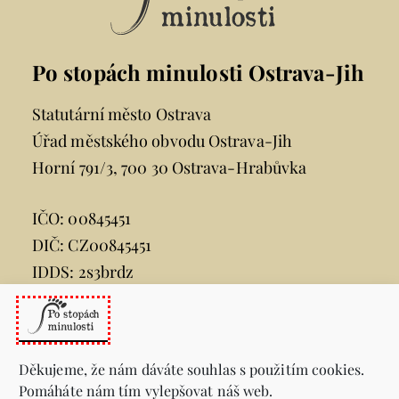
Po stopách minulosti Ostrava-Jih
Statutární město Ostrava
Úřad městského obvodu Ostrava-Jih
Horní 791/3, 700 30 Ostrava-Hrabůvka
IČO: 00845451
DIČ: CZ00845451
IDDS: 2s3brdz
e-mail:
posta@ovajih.cz
telefon:
599 444 444
Děkujeme, že nám dáváte souhlas s použitím cookies.
Pomáháte nám tím vylepšovat náš web.