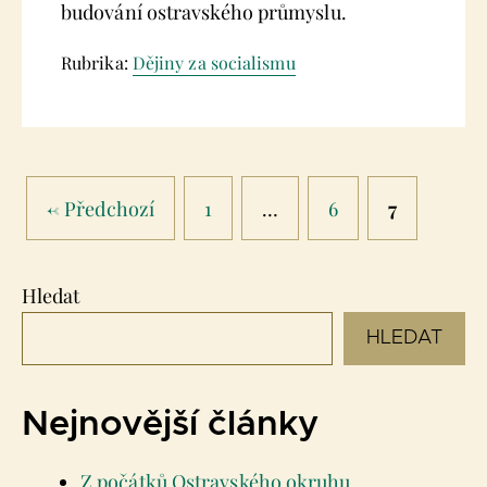
budování ostravského průmyslu.
Rubrika:
Dějiny za socialismu
Stránka
Stránka
Stránka
←
Předchozí
1
…
6
7
Hledat
HLEDAT
Nejnovější články
Z počátků Ostravského okruhu