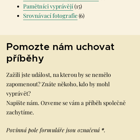
Pamětníci vyprávějí
(15)
Srovnávací fotografie
(6)
Pomozte nám uchovat
příběhy
Zažili jste událost, na kterou by se nemělo
zapomenout? Znáte někoho, kdo by mohl
vyprávět?
Napište nám. Ozveme se vám a příběh společně
zachytíme.
Povinná pole formuláře jsou označená
*
.