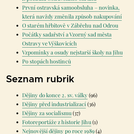
První ostravská samoobsluha – novinka,
která navždy změnila způsob nakupování
O starém hřbitově v Zábřehu nad Odrou
Počátky sadařství a Vzorný sad města
Ostravy ve Výškovicích
Vzpomínky a osudy nejstarší školy na Jihu
Po stopách hostinců
Seznam rubrik
Dějiny do konce 2. sv. války
(96)
Dějiny před industrializací
(36)
Dějiny za socialismu
(37)
Fotoreportáže z historie Jihu
(1)
Nejnovější dějiny po roce 1989
(4)